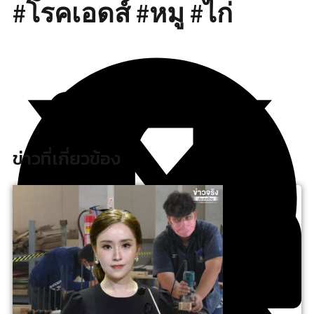
#โรคเอดส์ #หมู #ไก่
ข่าวที่เกี่ยวข้อง