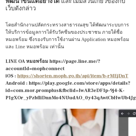
พัฒนาขึ้นแต่อย่างใด
และไม่มีส่วนเกี่ยวข้องกับ
เว็บดังกล่าว
โดยสำนักงานปลัดกระทรวงสาธารณสุข ได้พัฒนาระบบการ
ให้บริการข้อมูลการได้รับวัคซีนของประชาชน ภายใต้ชื่อ
หมอพร้อม ซึ่งรองรับการใช้งานผ่าน Application หมอพร้อม
และ Line หมอพร้อม เท่านั้น
LINE OA หมอพร้อม https://page.line.me/?
accountId=mophconnect
iOS :
https://shorten.moph.go.th/api/item/b-rMEjDnT
Android : https://play.google.com/store/apps/details?
id=com.mor.promplus&fbclid=IwAR3eDF1p-9j4-K-
P1gXOr_yPzbfliDnnMo4NUudAO_0y43qAwtCbHwUb4Jg