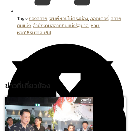
Tags:
กองสลาก
,
พิมพ์หวยไม่ตรงช่อง
,
ลอตเตอรี่
,
สลาก
กินแบ่ง
,
สำนักงานสลากกินแบ่งรัฐบาล
,
หวย
,
หวย16ธันวาคม64
ข่าวที่เกี่ยวข้อง