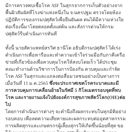
มีการตรวจพบเชื้อโรค ASF ในสุกรจากการเก็บตัวอย่างจาก
พื้นผิวสัมผัสที่โรงฆ่าแห่งหนึ่งใน จ.นครปฐม ตรวจโดยห้อง
ปฏิบัติการของกรมปศุสัตว์เพื่อยืนยันผล ตนได้มีความห่วงใย
ต่อเรื่องนี้มาโดยตลอดตั้งแต่ต้น และสั่งการด่วนให้กรม
ปศุสัตว์รีบดำเนินการทันที
ทั้งนี้ นายสัตวแพทย์สรวิศ ธานีโต อธิบดีกรมปศุสัตว์ ได้เร่ง
ดำเนินการเพื่อหารือและทำความเข้าใจร่วมมือกับภาคีเครือ
ข่ายที่เกี่ยวข้องเพื่อควบคุมโรคให้สงบโดยเร็ว ได้ประชุม
คณะทำงานด้านวิชาการในการป้องกัน ควบคุมและกำจัด
โรค ASF ในสุกรและแถลงต่อสื่อมวลชนอย่างเป็นทางการ
เมื่อวันที่ 11 ม.ค.2565
ซึ่งจะประกาศเขตโรคระบาดและมี
การควบคุมการเคลื่อนย้ายในรัศมี 5 กิโลเมตรรอบจุดที่พบ
โรค และรายงานแจ้งไปยังองค์การสุขภาพสัตว์โลก(OIE)ต่อ
ไป
โดยการดำเนินการต่างๆ จะคำนึงถึงผลกระทบในทุกมิติอย่าง
รอบคอบ เพื่อลดความเสียหายและผลกระทบต่ออุตสาหกรรม
การผลิตสุกรและเกษตรกรผู้เลี้ยงสุกรให้เกิดขึ้นน้อยที่สุด ขอ