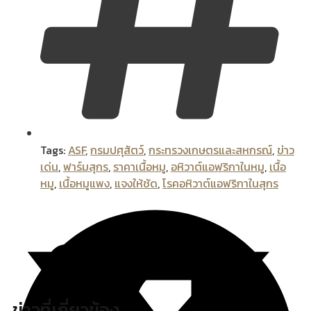
Tags:
ASF
,
กรมปศุสัตว์
,
กระทรวงเกษตรและสหกรณ์
,
ข่าว
เด่น
,
ฟาร์มสุกร
,
ราคาเนื้อหมู
,
อหิวาต์แอฟริกาในหมู
,
เนื้อ
หมู
,
เนื้อหมูแพง
,
แจงให้ชัด
,
โรคอหิวาต์แอฟริกาในสุกร
ข่าวที่เกี่ยวข้อง