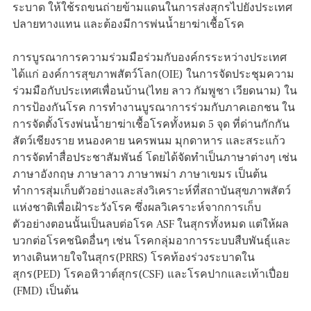
ระบาด ให้ใช้รถขนถ่ายข้ามแดนในการส่งสุกรไปยังประเทศ
ปลายทางแทน และต้องมีการพ่นน้ำยาฆ่าเชื้อโรค
การบูรณาการความร่วมมือร่วมกับองค์กรระหว่างประเทศ
ได้แก่ องค์การสุขภาพสัตว์โลก(OIE) ในการจัดประชุมความ
ร่วมมือกับประเทศเพื่อนบ้าน(ไทย ลาว กัมพูชา เวียดนาม) ใน
การป้องกันโรค การทำงานบูรณาการร่วมกับภาคเอกชน ใน
การจัดตั้งโรงพ่นน้ำยาฆ่าเชื้อโรคทั้งหมด 5 จุด ที่ด่านกักกัน
สัตว์เชียงราย หนองคาย นครพนม มุกดาหาร และสระแก้ว
การจัดทำสื่อประชาสัมพันธ์ โดยได้จัดทำเป็นภาษาต่างๆ เช่น
ภาษาอังกฤษ ภาษาลาว ภาษาพม่า ภาษาเขมร เป็นต้น
ทำการสุ่มเก็บตัวอย่างและส่งวิเคราะห์ที่สถาบันสุขภาพสัตว์
แห่งชาติเพื่อเฝ้าระวังโรค ซึ่งผลวิเคราะห์จากการเก็บ
ตัวอย่างตอนนั้นเป็นลบต่อโรค ASF ในสุกรทั้งหมด แต่ให้ผล
บวกต่อโรคชนิดอื่นๆ เช่น โรคกลุ่มอาการระบบสืบพันธุ์และ
ทางเดินหายใจในสุกร(PRRS) โรคท้องร่วงระบาดใน
สุกร(PED) โรคอหิวาต์สุกร(CSF) และโรคปากและเท้าเปื่อย
(FMD) เป็นต้น