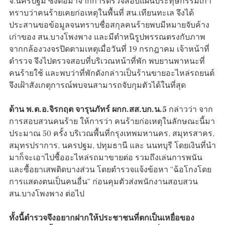
จ.นครปฐม ซึ่งต่อมาจากการตรวจสอบแผนประทุษกรรมเก่า
ทราบว่าคนร้ายเคยก่อเหตุในพื้นที่ สน.เทียนทะเล จึงได้
ประสานขอข้อมูลจนทราบชื่อสกุลคนร้ายพบมีหมายจับค้าง
เก่าของ สน.บางโพงพาง และมีตำหนิรูปพรรณตรงกับภาพ
จากกล้องวงจรปิดตามเหตุเมื่อวันที่ 19 กรกฎาคม เจ้าหน้าที่
ตำรวจ จึงไปตรวจสอบที่บริเวณหน้าที่พัก พบยานพาหนะที่
คนร้ายใช้ และพบว่าที่พักดังกล่าวเป็นร้านขายอะไหล่รถยนต์
จึงเฝ้าสังเกตุการณ์พบจนสามารถจับกุมตัวได้ในที่สุด
ด้าน พ.ต.อ.จิรกฤต จารุนภัทร์ ผกก.สส.บก.น.5
กล่าวว่า จาก
การสอบสวนคนร้าย ให้การว่า คนร้ายก่อเหตุในลักษณะนี้มา
ประมาณ 50 ครั้ง บริเวณพื้นที่กรุงเทพมหานคร, สมุทรสาคร,
สมุทรปราการ, นครปฐม, ปทุมธานี และ นนทบุรี โดยเงินที่นำ
มาก็จะเอาไปซื้ออะไหล่รถมาขายต่อ รวมถึงเล่นการพนัน
และซื้อยาเสพติดบางส่วน โดยตำรวจแจ้งข้อหา “ฉ้อโกงโดย
การแสดงตนเป็นคนอื่น” ก่อนคุมตัวส่งพนักงานสอบสวน
สน.บางโพงพาง ต่อไป
ทั้งนี้ตำรวจจึงอยากฝากให้ประชาชนที่ตกเป็นเหยื่อของ