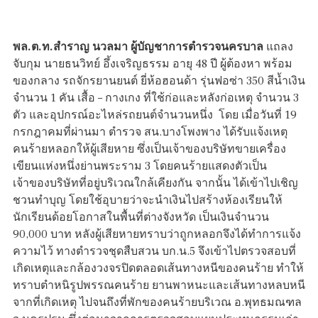
พล.ต.ท.สำราญ นวลมา ผู้บัญชาการตำรวจนครบาล
แถลง
จับกุม นายธนวิทย์ อึ้งเจริญธรรม อายุ 48 ปี ผู้ต้องหา พร้อม
ของกลาง รถจักรยานยนต์ ยี่ห้อฮอนด้า รุ่นฟอซ่า 350 สีน้ำเงิน
จำนวน 1 คัน เสื้อ – กางเกง ที่ใช้ก่อและหลังก่อเหตุ จำนวน 3
ตัว และอุปกรณ์อะไหล่รถยนต์จำนวนหนึ่ง โดย เมื่อวันที่ 19
กรกฎาคมที่ผ่านมา ตำรวจ สน.บางโพงพาง ได้รับแจ้งเหตุ
คนร้ายหลอกให้ผู้เสียหาย ซึ่งเป็นเจ้าของบริษัทขายเครื่อง
เขียนแห่งหนึ่งย่านพระราม 3 โดยคนร้ายแสดงตัวเป็น
เจ้าของบริษัทที่อยู่บริเวณใกล้เคียงกัน จากนั้น ได้เข้าไปเชิญ
ชวนทำบุญ โดยใช้อุบายว่าจะนำเงินไปสร้างห้องเรียนให้
นักเรียนด้อยโอกาสในพื้นที่ต่างจังหวัด เป็นเงินจำนวน
90,000 บาท หลังผู้เสียหายทราบว่าถูกหลอกจึงได้ทำการแจ้ง
ความไว้ ทางตำรวจชุดสืบสวน บก.น.5 จึงเข้าไปตรวจสอบที่
เกิดเหตุและกล้องวงจรปิดตลอดเส้นทางหนีของคนร้าย ทำให้
ทราบตำหนิรูปพรรณคนร้าย ยานพาหนะและเส้นทางหลบหนี
จากที่เกิดเหตุ ไปจนถึงที่พักของคนร้ายบริเวณ อ.พุทธมณฑล