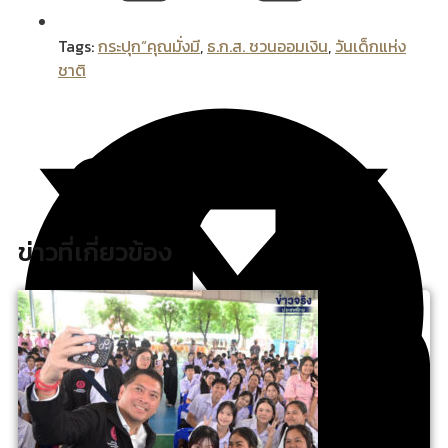
Tags:
กระปุก“คุณมั่งมี
,
ธ.ก.ส. ชวนออมเงิน
,
วันเด็กแห่ง
ชาติ
ข่าวที่เกี่ยวข้อง