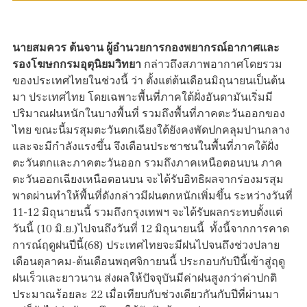
นายสมควร ต้นจาน ผู้อำนวยการกองพยากรณ์อากาศและ
รองโฆษกกรมอุตุนิยมวิทยา
กล่าวถึงสภาพอากาศโดยรวม
ของประเทศไทยในช่วงนี้ ว่า ตั้งแต่ต้นเดือนมิถุนายนเป็นต้น
มา ประเทศไทย โดยเฉพาะพื้นที่ภาคใต้ฝั่งอันดามันเริ่มมี
ปริมาณฝนหนักในบางพื้นที่ รวมถึงพื้นที่ภาคตะวันออกของ
ไทย ขณะนี้มรสุมตะวันตกเฉียงใต้ยังคงพัดปกคลุมปานกลาง
และจะมีกำลังแรงขึ้น จึงเตือนประชาชนในพื้นที่ภาคใต้ฝั่ง
ตะวันตกและภาคตะวันออก รวมถึงภาคเหนือตอนบน ภาค
ตะวันออกเฉียงเหนือตอนบน จะได้รับอิทธิผลจากร่องมรสุม
พาดผ่านทำให้พื้นที่ดังกล่าวมีฝนตกหนักเพิ่มขึ้น ระหว่างวันที่
11-12 มิถุนายนนี้ รวมถึงกรุงเทพฯ จะได้รับผลกระทบตั้งแต่
วันนี้ (10 มิ.ย.)ไปจนถึงวันที่ 12 มิถุนายนนี้ ทั้งนี้จากการคาด
การณ์ฤดูฝนปีนี้(68) ประเทศไทยจะมีฝนไปจนถึงช่วงปลาย
เดือนตุลาคม-ต้นเดือนพฤศจิกายนนี้ ประกอบกับปีนี้เข้าสู่ฤดู
ฝนเร็วและยาวนาน ส่งผลให้ปัจจุบันมีค่าฝนสูงกว่าค่าปกติ
ประมาณร้อยละ 22 เมื่อเทียบกับช่วงเดียวกันกับปีที่ผ่านมา