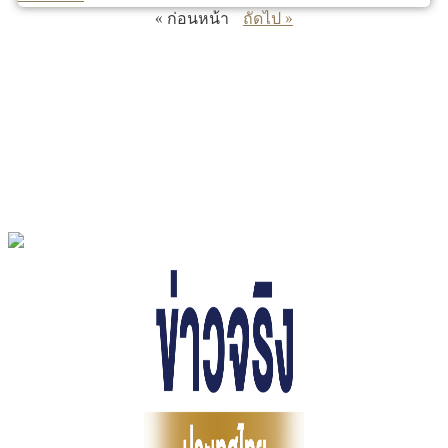
« ก่อนหน้า
ถัดไป »