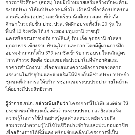
การอาชีวศึกษา (สอศ.) โดยมีเป้าหมายเสริมสร้างทักษะด้าน
ระบบประปาให้แก่ประชาชนทั่วไป เจ้าหน้าที่องค์กรปกครอง
ส่วนท้องถิ่น (อปท.) และนักเรียน นักศึกษา สอศ. ที่กำลัง
ศึกษาในระดับชั้น ปวช. ปวส. จัดฝึกอบรมทั้งสิ้น 20 รุ่น ใน
พื้นที่ 13 จังหวัด ได้แก่ ระยอง ปทุมธานี ราชบุรี
นครศรีธรรมราช ตรัง กาฬสินธุ์ ร้อยเอ็ด อุดรธานี ยโสธร
มุกดาหาร เชียงราย พิษณุโลก และตาก โดยมีผู้ผ่านการฝึก
อบรมจำนวนทั้งสิ้น 379 คน ซึ่งเข้ารับการอบรมในหลักสูตร
“การสำรวจ ติดตั้ง ซ่อมแซมท่อประปาในที่พักอาศัยและ
อาคารสำนักงาน” เพื่อตอบสนองความต้องการของตลาด
แรงงานในปัจจุบัน และส่งเสริมให้ท้องถิ่นมีช่างประปาประจำ
ชุมชนที่สามารถให้บริการซ่อมแซมระบบประปาภายในบ้าน
ได้อย่างมีประสิทธิภาพ
ผู้ว่าการ กปภ. กล่าวเพิ่มเติมว่า
โครงการนี้ไม่เพียงแต่ช่วยให้
ประชาชนมีทักษะเบื้องต้นด้านระบบประปา แต่ยังส่งเสริม
ความรู้ในการใช้น้ำอย่างรู้คุณค่าและประหยัด รวมถึง
สามารถนำความรู้ไปใช้ในชีวิตประจำวันและประกอบอาชีพ
เพื่อสร้างรายได้ที่มั่นคง พร้อมขับเคลื่อนโครงการที่เป็น