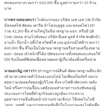
พบของกลางรวมกว่า 642,000 ชิ้น มูลค่ารวมกว่า 10 ล้าน
บาท
การตรวจสอบพบว่า
โกดังแรกของ บริษัท เอช เอส 138 จำกัด
มีหลอดไฟ พัดลม เตารีด ลำโพงบลูทูธ และหลอดไฟ LED
รวม 42,263 ชิ้น ส่วนใหญ่ไม่มีมาตรฐาน มอก. หรือมี QR
Code ปลอม ส่วนโกดังของ บริษัท ดีเอส ทูลส์ จำกัด พบฝักบัว
อาบน้ำ ก๊อกน้ำ ปลั๊กไฟ สวิตช์ไฟ และอุปกรณ์ไฟฟ้ารวมกว่า
600,000 ชิ้น ที่ไม่เป็นไปตามมาตรฐานหรือสวมเครื่องหมาย
มอก. ปลอม เจ้าหน้าที่ได้อายัดของกลางทั้งหมดและเสนอให้
DSI รับเป็นคดีพิเศษเพื่อขยายผลหาผู้เกี่ยวข้องทั้งเครือข่าย
นายเอกนัฏ กล่าวว่า
ปรากฏการณ์สินค้าผิดมาตรฐานที่ทะลัก
เข้ามาทางตลาดทั่วไปและออนไลน์ ไม่เพียงเป็นภัยร้ายแรง
ต่อความปลอดภัยของผู้บริโภค ทั้งจากไฟฟ้าลัดวงจร เพลิง
ไหม้ หรือสารปนเปื้อน แต่ยังบ่อนทำลายการแข่งขันของผู้
ประกอบการไทยที่ทำธุรกิจอย่างถูกต้อง กระทรวง
อุตสาหกรรมจึงเดินหน้าปราบปรามเชิงรุก ใช้เทคโนโลยี
“มอก. วอตซ์” และการสแกนเชิงลึกในโรงงานและโกดังเพื่อ