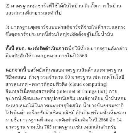
2) มาตรฐานชุดชาร์จที่ใช้ได้กับไฟบ้าน ติดตั้งถาวรในบ้าน
และสถานที่สาธารณะทั่วไป
3) มาตรฐานชุดชาร์จแบบฟาสต์ชาร์จที่จ่ายไฟฟ้ากระแสตรง
ซึ่งชุดชาร์จประเภทนี้ส่วนใหญ่จะติดตั้งอยู่ในปั๊มน้ำมัน
ทั้งนี้ สมอ. จะเร่งรัดดำเนินการ
เพื่อให้ทั้ง 5 มาตรฐานดังกล่าว
มีผลบังคับใช้ตามกฎหมายภายในปี 2569
นอกจากนี้
บอร์ดยังเห็นชอบมาตรฐานสินค้าและมาตรฐาน
วิธีทดสอบ ต่างๆ รวมจำนวน 60 มาตรฐาน เช่น เทคโนโลยี
สารสนเทศ – คลาวด์คอมพิวติง (cloud computing)
อินเทอร์เน็ตของสรรพสิ่ง (Internet of Things (IoT) กาย
อุปกรณ์เทียมและกายอุปกรณ์เสริม เลนส์ตาเทียม น้ำมันหอม
ระเหย หน่อไม้ในภาชนะบรรจุปิดสนิท น้ำยางข้นธรรมชาติ
โปรตีนต่ำ เครื่องซักผ้าเชิงพาณิชย์ เป็นต้น พร้อมทั้งเห็นชอบ
รายชื่อมาตรฐานที่ สมอ. จะจัดทำเพิ่มเติมในปี 2568 อีก 14
มาตรฐาน รวมเป็น 785 มาตรฐาน เช่น เหล็กเส้นสำหรับ