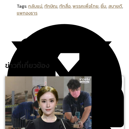
Tags:
กลับแน่
,
ทักษิณ
,
ทักสื่อ
,
พรรคเพื่อไทย
,
ยิ้ม
,
สบายดี
,
แพทองธาร
ข่าวที่เกี่ยวข้อง