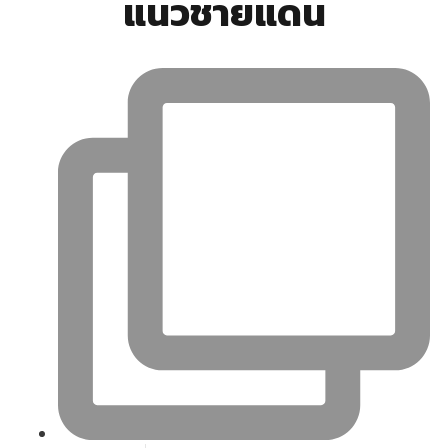
แนวชายแดน