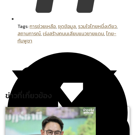
Tags:
การช่วยเหลือ
,
ชุดข้อมูล
,
รวมใจไทยหนึ่งเดียว
,
สถานการณ์
,
เร่งสร้างถนนเลียบแนวชายแดน
,
ไทย-
กัมพูชา
ข่าวที่เกี่ยวข้อง