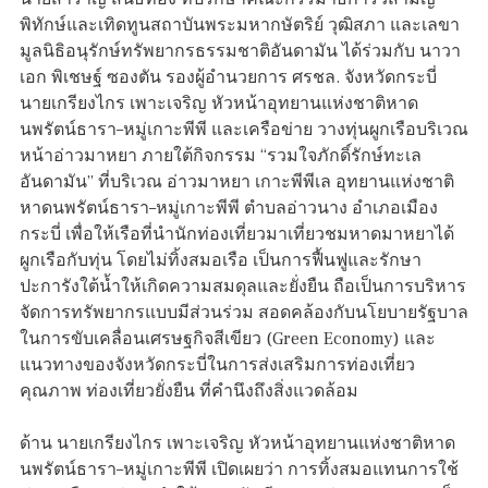
พิทักษ์และเทิดทูนสถาบันพระมหากษัตริย์ วุฒิสภา และเลขา
มูลนิธิอนุรักษ์ทรัพยากรธรรมชาติอันดามัน ได้ร่วมกับ นาวา
เอก พิเชษฐ์ ซองตัน รองผู้อำนวยการ ศรชล. จังหวัดกระบี่
นายเกรียงไกร เพาะเจริญ หัวหน้าอุทยานแห่งชาติหาด
นพรัตน์ธารา–หมู่เกาะพีพี และเครือข่าย วางทุ่นผูกเรือบริเวณ
หน้าอ่าวมาหยา ภายใต้กิจกรรม “รวมใจภักดิ์รักษ์ทะเล
อันดามัน” ที่บริเวณ อ่าวมาหยา เกาะพีพีเล อุทยานแห่งชาติ
หาดนพรัตน์ธารา–หมู่เกาะพีพี ตำบลอ่าวนาง อำเภอเมือง
กระบี่ เพื่อให้เรือที่นำนักท่องเที่ยวมาเที่ยวชมหาดมาหยาได้
ผูกเรือกับทุ่น โดยไม่ทิ้งสมอเรือ เป็นการฟื้นฟูและรักษา
ปะการังใต้น้ำให้เกิดความสมดุลและยั่งยืน ถือเป็นการบริหาร
จัดการทรัพยากรแบบมีส่วนร่วม สอดคล้องกับนโยบายรัฐบาล
ในการขับเคลื่อนเศรษฐกิจสีเขียว (Green Economy) และ
แนวทางของจังหวัดกระบี่ในการส่งเสริมการท่องเที่ยว
คุณภาพ ท่องเที่ยวยั่งยืน ที่คำนึงถึงสิ่งแวดล้อม
ด้าน นายเกรียงไกร เพาะเจริญ หัวหน้าอุทยานแห่งชาติหาด
นพรัตน์ธารา–หมู่เกาะพีพี เปิดเผยว่า การทิ้งสมอแทนการใช้