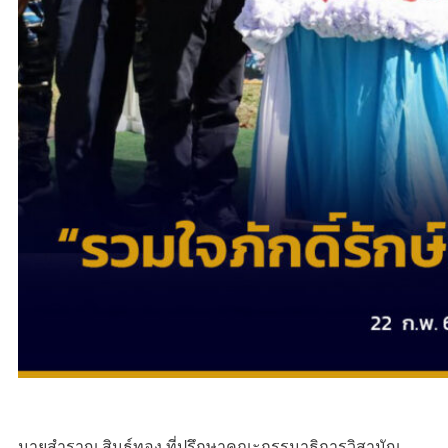
นายสำราญ สินธ์ทอง ที่ปรึกษาคณะกรรมาธิการวิสามัญ