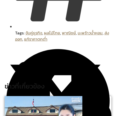
Tags:
จับคู่ธุรกิจ
,
ผลไม้ไทย
,
พาณิชย์
,
มะพร้าวน้ำหอม
,
ส่ง
ออก
,
แก้ราคาตกต่ำ
ข่าวที่เกี่ยวข้อง