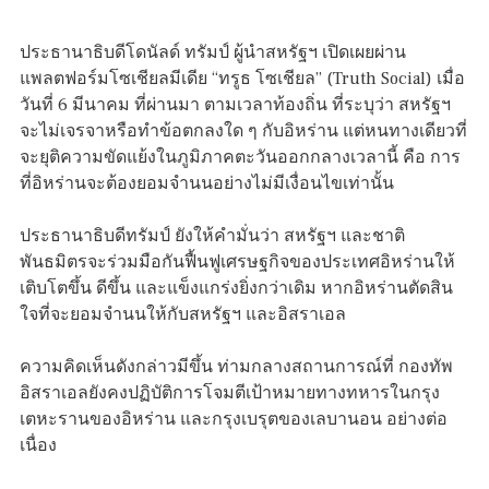
ประธานาธิบดีโดนัลด์ ทรัมป์ ผู้นำสหรัฐฯ เปิดเผยผ่าน
แพลตฟอร์มโซเชียลมีเดีย “ทรูธ โซเชียล” (Truth Social) เมื่อ
วันที่ 6 มีนาคม ที่ผ่านมา ตามเวลาท้องถิ่น ที่ระบุว่า สหรัฐฯ
จะไม่เจรจาหรือทำข้อตกลงใด ๆ กับอิหร่าน แต่หนทางเดียวที่
จะยุติความขัดแย้งในภูมิภาคตะวันออกกลางเวลานี้ คือ การ
ที่อิหร่านจะต้องยอมจำนนอย่างไม่มีเงื่อนไขเท่านั้น
ประธานาธิบดีทรัมป์ ยังให้คำมั่นว่า สหรัฐฯ และชาติ
พันธมิตรจะร่วมมือกันฟื้นฟูเศรษฐกิจของประเทศอิหร่านให้
เติบโตขึ้น ดีขึ้น และแข็งแกร่งยิ่งกว่าเดิม หากอิหร่านตัดสิน
ใจที่จะยอมจำนนให้กับสหรัฐฯ และอิสราเอล
ความคิดเห็นดังกล่าวมีขึ้น ท่ามกลางสถานการณ์ที่ กองทัพ
อิสราเอลยังคงปฏิบัติการโจมตีเป้าหมายทางทหารในกรุง
เตหะรานของอิหร่าน และกรุงเบรุตของเลบานอน อย่างต่อ
เนื่อง