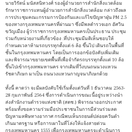
นายวิรัตน์ มนัสสนิทวงศ์ รองผู้อำนวยการสำนักสิ่งแวดล้อม
รักษาราชการแทนผู้อำนวยการสำนักสิ่งแวดล้อม กล่าวถึงผล
การประชุมคณะกรรมการป้องกันและแก้ไขปัญหาฝุ่น PM 2.5
ของทางกรุงเทพมหานครที่ผ่านมา ซึ่งมีพลตำรวจเอก อัศวิน
ขวัญเมือง ผู้ว่าราชการกรุงเทพมหานครเป็นประธาน ประชุม
ร่วมกับหน่วยงานที่เกี่ยวข้อง .ที่ประชุมมีมติเห็นชอบให้
กำหนดเวลาห้ามรถบรรทุกตั้งแต่ 6 ล้อ ขึ้นไป เดินรถในพื้นที่
ชั้นในกรุงเทพมหานคร โดยเป็นการออกข้อบังคับเพิ่มเติม
และพิจารณาขยายเขตพื้นที่เพื่อจำกัดรถบรรทุกตั้งแต่ 10 ล้อ
ขึ้นไปเข้ากรุงเทพมหานคร จากเดิมที่วิ่งบนถนนวงแหวน
รัชดาภิเษก มาเป็น ถนนวงแหวนกาญจนาภิเษกด้วย
ทั้งนี้ คาดว่า จะมีผลบังคับใช้เริ่มตั้งแต่วันที่ 1 ธันวาคม 2563-
28 กุมภาพันธ์ 2564 ซึ่งการดำเนินการขณะนี้อยู่ระหว่างนำ
ส่งสำนักงานตำรวจแห่งชาติ (สตช.) พิจารณาออกประกาศ
พร้อมทั้งขอความร่วมมือประชาชนในการมีส่วนร่วมลด
ปัญหามลพิษทางอากาศ กรณีพบเห็นรถยนต์ปล่อยควันดำ
เกินมาตรฐาน หรือการเผาในที่โล่งให้แจ้งสายด่วน
กรุงเทพมหานคร 1555 เพื่อกรุงเทพมหานครจะดำเนินการ