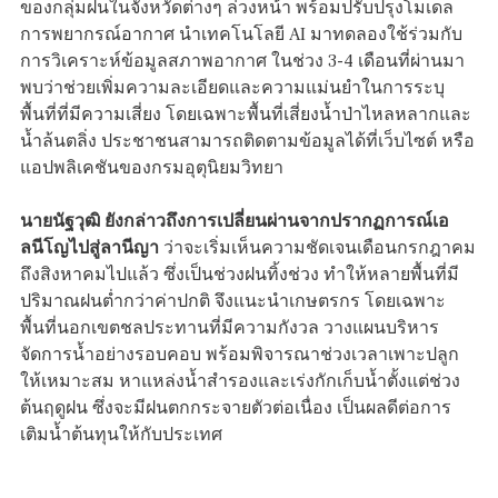
ของกลุ่มฝนในจังหวัดต่างๆ ล่วงหน้า พร้อมปรับปรุงโมเดล
การพยากรณ์อากาศ นำเทคโนโลยี AI มาทดลองใช้ร่วมกับ
การวิเคราะห์ข้อมูลสภาพอากาศ ในช่วง 3-4 เดือนที่ผ่านมา
พบว่าช่วยเพิ่มความละเอียดและความแม่นยำในการระบุ
พื้นที่ที่มีความเสี่ยง โดยเฉพาะพื้นที่เสี่ยงน้ำป่าไหลหลากและ
น้ำล้นตลิ่ง ประชาชนสามารถติดตามข้อมูลได้ที่เว็บไซต์ หรือ
แอปพลิเคชันของกรมอุตุนิยมวิทยา
นายนัฐวุฒิ ยังกล่าวถึงการเปลี่ยนผ่านจากปรากฏการณ์เอ
ลนีโญไปสู่ลานีญา
ว่าจะเริ่มเห็นความชัดเจนเดือนกรกฎาคม
ถึงสิงหาคมไปแล้ว ซึ่งเป็นช่วงฝนทิ้งช่วง ทำให้หลายพื้นที่มี
ปริมาณฝนต่ำกว่าค่าปกติ จึงแนะนำเกษตรกร โดยเฉพาะ
พื้นที่นอกเขตชลประทานที่มีความกังวล วางแผนบริหาร
จัดการน้ำอย่างรอบคอบ พร้อมพิจารณาช่วงเวลาเพาะปลูก
ให้เหมาะสม หาแหล่งน้ำสำรองและเร่งกักเก็บน้ำตั้งแต่ช่วง
ต้นฤดูฝน ซึ่งจะมีฝนตกกระจายตัวต่อเนื่อง เป็นผลดีต่อการ
เติมน้ำต้นทุนให้กับประเทศ