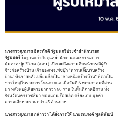
นางสาวศุภมาส อิศรภักดี รัฐมนตรีประจำสำนักนายก
รัฐมนตรี
ในฐานะกำกับดูแลสำนักงานคณะกรรมการ
คุ้มครองผู้บริโภค (สคบ.) เปิดเผยถึงความคืบหน้ากรณีผู้รับ
จ้างก่อสร้างบ้าน เจ้าของเพจเฟซบุ๊ก “หวานเจี๊ยบรับสร้าง
บ้าน” ซึ่งภายหลังเปลี่ยนชื่อเป็น “ช่างหนึ่งสร้างบ้าน” ที่ตกเป็น
ข่าวใหญ่ในรายการโหนกระแส เมื่อวันที่ 6 พฤษภาคมที่ผ่าน
มา หลังพบผู้เสียหายมากกว่า 60 ราย ในพื้นที่ภาคอีสาน ทั้ง
จังหวัดนครราชสีมา ขอนแก่น ร้อยเอ็ด ศรีสะเกษ มูลค่า
ความเสียหายรวมกว่า 45 ล้านบาท
นางสาวศุภมาส กล่าวว่า ได้สั่งการให้ นายรณรงค์ พูลพิพัฒน์