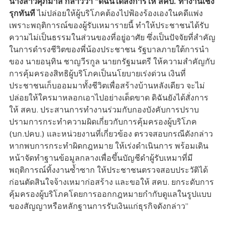
นางสาวศุภมาส กล่าวว่า “ดิฉันได้สั่งการให้ สคบ. ทำงานเชิง
รุกทันที
ไม่ปล่อยให้ผู้บริโภคต้องไปฟ้องร้องเองในคดีแพ่ง
เพราะพฤติการณ์ของผู้รับเหมารายนี้ ทำให้ประชาชนได้รับ
ความไม่เป็นธรรมในส่วนของที่อยู่อาศัย ซึ่งเป็นปัจจัยที่สำคัญ
ในการดำรงชีวิตของพี่น้องประชาชน รัฐบาลภายใต้การนำ
ของ นายอนุทิน ชาญวีรกูล นายกรัฐมนตรี ให้ความสำคัญกับ
การคุ้มครองสิทธิผู้บริโภคเป็นนโยบายเร่งด่วน เงินที่
ประชาชนเก็บออมมาทั้งชีวิตเพื่อสร้างบ้านหลังเดียว จะไม่
ปล่อยให้ใครมาหลอกเอาไปอย่างเด็ดขาด ดิฉันยังได้สั่งการ
ให้ สคบ. ประสานการทำงานร่วมกับกองบังคับการปราบ
ปรามการกระทำความผิดเกี่ยวกับการคุ้มครองผู้บริโภค
(บก.ปคบ.) และหน่วยงานที่เกี่ยวข้อง ตรวจสอบกรณีดังกล่าว
หากพบการกระทำผิดกฎหมาย ให้เร่งดำเนินการ พร้อมเดิน
หน้าจัดทำฐานข้อมูลกลางเพื่อขึ้นบัญชีดำผู้รับเหมาที่มี
พฤติการณ์ทิ้งงานซ้ำซาก ให้ประชาชนตรวจสอบประวัติได้
ก่อนตัดสินใจจ้างเหมาก่อสร้าง และขอให้ สคบ. ยกระดับการ
คุ้มครองผู้บริโภคโดยการออกกฎหมายกำกับดูแลในรูปแบบ
ของสัญญาหรือหลักฐานการรับเงินแก่ธุรกิจดังกล่าว”