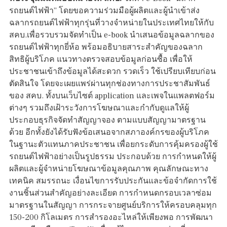
รถยนต์ไฟฟ้า” โดยขอความร่วมมือผู้ผลิตและผู้นำเข้าส่ง
ฉลากรถยนต์ไฟฟ้าทุกรุ่นที่วางจำหน่ายในประเทศไทยให้กับ
สคบ.เพื่อรวบรวมจัดทำเป็น e-book นำเสนอข้อมูลฉลากของ
รถยนต์ไฟฟ้าทุกยี่ห้อ พร้อมอธิบายสาระสำคัญของฉลาก
สิทธิผู้บริโภค แนวทางตรวจสอบข้อมูลก่อนซื้อ เพื่อให้
ประชาชนเข้าถึงข้อมูลได้สะดวก รวดเร็ว ใช้เปรียบเทียบก่อน
ตัดสินใจ โดยจะเผยแพร่ผ่านทุกช่องทางการประชาสัมพันธ์
ของ สคบ. ทั้งบนเว็บไซต์ application และเพจในแพลตฟอร์ม
ต่างๆ รวมถึงเฝ้าระวังการโฆษณาและกำกับดูแลให้ผู้
ประกอบธุรกิจจัดทำสัญญาจอง ตามแบบสัญญามาตรฐาน
ด้วย อีกทั้งยังได้รับฟังข้อเสนอจากสภาองค์กรของผู้บริโภค
ในฐานะตัวแทนภาคประชาชน เพื่อยกระดับการคุ้มครองผู้ใช้
รถยนต์ไฟฟ้าอย่างเป็นรูปธรรม ประกอบด้วย การกำหนดให้ผู้
ผลิตและผู้จำหน่ายโฆษณาข้อมูลคุณภาพ คุณลักษณะทาง
เทคนิค สมรรถนะ เงื่อนไขการรับประกันและข้อจำกัดการใช้
งานชิ้นส่วนสำคัญอย่างละเอียด การกำหนดกรอบเวลาซ่อม
มาตรฐานในสัญญา การกระจายศูนย์บริการให้ครอบคลุมทุก
150-200 กิโลเมตร การสำรองอะไหล่ให้เพียงพอ การพัฒนา