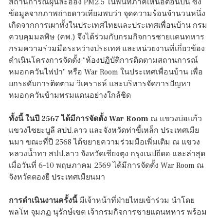
สถานการณ์ฝุ่นละออง PM2.5 ในพื้นที่ภาคเหนือตอนบน ซึ่ง
ข้อมูลจากภาพถ่ายดาวเทียมพบว่า จุดความร้อนจำนวนหนึ่ง
เกิดจากการเผาทั้งในประเทศไทยและประเทศเพื่อนบ้าน กรม
ควบคุมมลพิษ (คพ.) จึงได้ร่วมกับกรมกิจการชายแดนทหาร
กรมความร่วมมือระหว่างประเทศ และหน่วยงานที่เกี่ยวข้อง
ดำเนินโครงการจัดตั้ง “ห้องปฏิบัติการติดตามสถานการณ์
หมอกควันไฟป่า” หรือ War Room ในประเทศเพื่อนบ้าน เพื่อ
ยกระดับการติดตาม วิเคราะห์ และบริหารจัดการปัญหา
หมอกควันข้ามพรมแดนอย่างใกล้ชิด
ทั้งนี้ ในปี
2567 ได้มีการจัดตั้ง War Room
ณ แขวงบ่อแก้ว
แขวงไซยะบูลี สปป.ลาว และจังหวัดท่าขี้เหล็ก ประเทศเมีย
นมา ขณะที่ปี 2568 ได้ขยายความร่วมมือเพิ่มเติม ณ แขวง
หลวงน้ำทา สปป.ลาว จังหวัดเชียงตุง กรุงเนปยีดอ และล่าสุด
เมื่อวันที่ 6–10 พฤษภาคม 2569 ได้มีการจัดตั้ง War Room ณ
จังหวัดตองยี ประเทศเมียนมา
การดำเนินงานครั้งนี้
มีเจ้าหน้าที่ฝ่ายไทยเข้าร่วม นำโดย
พลโท จุมภฏ นุรักษ์เขต เจ้ากรมกิจการชายแดนทหาร พร้อม