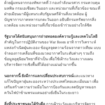
ด้วยผู้แทนจากกองทัพภาคที่ 3 กองกำลังนเรศวร กรมควบคุม
มลพิษ กรมเอเชียตะวันออก และหน่วยงานที่เกี่ยวข้อง ขณะที่
ฝ่ายเมียนมามีผู้แทนระดับรัฐมนตรีด้านสิ่งแวดล้อม ผู้
บัญชาการภาคทหารบกตะวันออก อธิบดีกรมทรัพยากรสิ่ง
แวดล้อม และหน่วยงานที่เกี่ยวข้องเข้าร่วมอย่างใกล้ชิด
รัฐบาลได้สนับสนุนการถ่ายทอดองค์ความรู้และเทคโนโลยี
สำคัญในการปฏิบัติงานของ War Room อาทิ การวิเคราะห์
แหล่งกำเนิดฝุ่นละออง ข้อมูลจุดความร้อนจากดาวเทียม แบบ
จำลองการเคลื่อนที่ของมวลอากาศในระดับต่างๆ รวมถึง
ข้อมูลอุตุนิยมวิทยาที่จำเป็น เพื่อใช้เฝ้าระวังและวางแผน
บริหารจัดการเชิงพื้นที่ได้อย่างแม่นยำมากขึ้น
นอกจากนี้ ยังมีการแลกเปลี่ยนประสบการณ์
และแนวทาง
แก้ไขปัญหาฝุ่นละอองระหว่างประเทศไทยและเมียนมา เพื่อ
เสริมสร้างความร่วมมือในการป้องกันและลดปัญหาหมอก
ควันไฟป่าข้ามพรมแดนอย่างยั่งยืนในระยะยาว
สิ่งที่ประชาชนจะได้รับคือ
การเฝ้าระวังและบริหารจัดการ