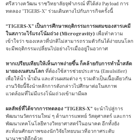
ศรีสวางควัฒน ราชวิทยาลัยจุฬาภรณ์ ที่ได้ส่ง Payload การ
ทดลอง “TIGERS-X” ร่วมเดินทางไปกับภารกิจครั้งนี้
“TIGERS-X” เป็นการศึกษาพฤติกรรมการผสมของสารเคมี
ในสภาวะไร้แรงโน้มถ่วง (Microgravity)
เพื่อทำความ
เข้าใจว่า ของเหลวที่ปกติไม่สามารถรวมตัวกันได้ง่ายบนโลก
จะมีพฤติกรรมเปลี่ยนไปอย่างไรเมื่ออยู่ในอวกาศ
หากเปรียบเทียบให้เห็นภาพง่ายขึ้น ก็คล้ายกับการทำน้ำสลัด
มายองเนสบนโลก
ที่ต้องใช้สารช่วยประสาน (Emulsifier)
เพื่อให้น้ำ น้ำมัน และส่วนผสมต่าง ๆ รวมตัวเป็นเนื้อเดียวกัน
งานวิจัยนี้จึงนำหลักการดังกล่าวไปศึกษาต่อในสภาพ
แวดล้อมที่ไม่มีแรงโน้มถ่วงเข้ามามีผล
ผลลัพธ์ที่ได้จากการทดลอง “TIGERS-X”
จะนำไปสู่การ
พัฒนานวัตกรรมใหม่ ๆ ด้านการแพทย์ วัสดุศาสตร์ และการ
พัฒนาเทคโนโลยีทางวิทยาศาสตร์ในอนาคต อีกทั้งยัง
สะท้อนศักยภาพของนักวิจัยไทยบนเวทีอวกาศระดับ
นานาชาติอีกด้วย