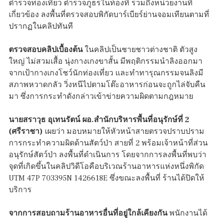
ตำรวจท่องเที่ยว ตำรวจภูธรในท้องที่ รวมถึงหน่วยงานที่
เกี่ยวข้อง ลงพื้นที่ตรวจสอบพิกัดบาร์เบียร์ย่านจอมเทียนตามที่
ปรากฏในคลิปทันที
ตรวจสอบคลิปเบื้องต้น
ในคลิปเป็นชายชาวต่างชาติ ตัวสูง
ใหญ่ ไม่สวมเสื้อ นุ่งกางเกงขาสั้น มีพฤติกรรมนำลิงออกมา
จากเป้ากางเกงโชว์นักท่องเที่ยว และทำทารุณกรรมจนลิงมี
สภาพหวาดกลัว วิ่งหนีไปตามโต๊ะอาหารก่อนจะถูกไล่จับคืน
มา ซึ่งการกระทำดังกล่าวเข้าข่ายความผิดตามกฎหมาย
นายสราวุธ อุเทนรัตน์ ผอ.สำนักบริหารพื้นที่อนุรักษ์ที่ 2
(ศรีราชา)
เผยว่า มอบหมายให้หัวหน้าสายตรวจปราบปราม
การกระทำความผิดด้านสัตว์ป่า สายที่ 2 พร้อมเจ้าหน้าที่ส่วน
อนุรักษ์สัตว์ป่า ลงพื้นที่ดำเนินการ โดยจากการลงพื้นที่พบว่า
จุดที่เกิดขึ้นในคลิปวิดีโอคือบริเวณร้านอาหารแห่งหนึ่งพิกัด
UTM 47P 703395N 1426618E ซึ่งขณะลงพื้นที่ ร้านได้ปิดให้
บริการ
จากการสอบถามร้านอาหารอื่นที่อยู่ใกล้เคียงกัน
พนักงานได้