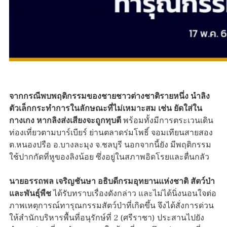
จากกรณีพบพฤติกรรมของชายชาวต่างชาติรายหนึ่ง นำลิง
ตัวเล็กกระทำการในลักษณะที่ไม่เหมาะสม เช่น ยัดใส่ใน
กางเกง หากลิงส่งเสียงจะถูกทุบตี
พร้อมทั้งมีการตระเวนเดิน
ท่องเที่ยวตามบาร์เบียร์ ย่านตลาดร่มโพธิ์ จอมเทียนสายสอง
ต.หนองปรือ อ.บางละมุง จ.ชลบุรี นอกจากนี้ยัง มีพฤติกรรม
ใช้ปากกัดที่หูของลิงน้อย ซึ่งอยู่ในสภาพอิดโรยและตื่นกลัว
นายอรรถพล เจริญชันษา อธิบดีกรมอุทยานแห่งชาติ สัตว์ป่า
และพันธุ์พืช
ได้รับทราบเรื่องดังกล่าว และไม่ได้นิ่งนอนใจต่อ
ภาพเหตุการณ์ทารุณกรรมสัตว์ป่าที่เกิดขึ้น จึงได้สั่งการด่วน
ให้สำนักบริหารพื้นที่อนุรักษ์ที่ 2 (ศรีราชา) ประสานไปยัง