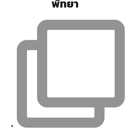
พัทยา