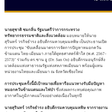
นายสุชาติ ชมกลิ่น รัฐมนตรีว่าการกระทรวง
ทรัพยากรธรรมชาติและสิ่งแวดล้อม
มอบหมายให้นาย
สุรินทร์ วรกิจธำรง อธิบดีกรมควบคุมมลพิษ เป็นประธานเปิด
การประชุม “ขับเคลื่อนมาตรการจัดการปัญหาหมอกควัน
ข้ามแดน ไทย-เมียนมา ภายใต้ยุทธศาสตร์ฟ้าใส (พ.ศ. 2567–
2573)” ร่วมกับ ดร.ซาน อู (Dr. San Oo) อธิบดีกรมอนุรักษ์สิ่ง
แวดล้อมแห่งสาธารณรัฐแห่งสหภาพเมียนมา พร้อมผู้แทน
หน่วยงานไทยและเมียนมา ณ จังหวัดเชียงใหม่
การประชุมครั้งนี้มีเป้าหมายเพื่อหารือแนวทางรับมือปัญหา
หมอกควันข้ามแดนและไฟป่า
ซึ่งส่งผลกระทบต่อคุณภาพ
อากาศในภูมิภาคแม่โขงอย่างต่อเนื่องในทุกปี
นายสุรินทร์ วรกิจธำรง อธิบดีกรมควบคุมมลพิษ จากรายงาน