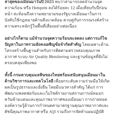
ล่าสุดของเมียนมาในปี 2025
พบว่าสามารถลดจำนวนจุด
ความร้อน หรือ Hotspots ลงได้ร้อยละ 12 เมื่อเทียบกับปีก่อน
หน้า สะท้อนถึงความพยายามของรัฐบาลเมียนมาในการ
บังคับใช้กฎหมายด้านสิ่งแวดล้อม ควบคู่กับการรณรงค์สร้าง
ความตระหนักรู้ในพื้นที่เสี่ยงอย่างต่อเนื่อง
อย่างไรก็ตาม แม้จำนวนจุดความร้อนจะลดลง แต่การแก้ไข
ปัญหาในภาพรวมยังคงเผชิญข้อจำกัดสำคัญ
โดยเฉพาะด้าน
โครงสร้างพื้นฐานสำหรับการติดตามตรวจสอบคุณภาพ
อากาศ ระบบ Air Quality Monitoring และฐานข้อมูลที่ยังไม่
ครอบคลุมเพียงพอ
ทั้งนี้ กรมควบคุมมลพิษของไทยพร้อมสนับสนุนเมียนมาใน
ด้านวิชาการและเทคโนโลยี
เพื่อยกระดับความร่วมมือให้เกิด
ผลเป็นรูปธรรมและยั่งยืน โดยมีแนวทางสำคัญ ได้แก่ การ
พัฒนาแพลตฟอร์มและเว็บไซต์รายงานสถานการณ์หมอก
ควันข้ามแดนและคุณภาพอากาศของเมียนมา การถ่ายทอด
องค์ความรู้ด้านการกำหนดค่ามาตรฐานคุณภาพอากาศและ
ดัชนีคุณภาพอากาศ หรือ AQI รวมถึงการจัดทำแผนปฏิบัติ