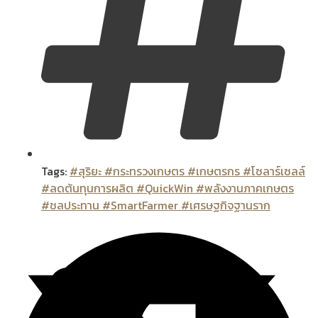
Tags:
#สุริยะ #กระทรวงเกษตร #เกษตรกร #โซลาร์เซลล์
#ลดต้นทุนการผลิต #QuickWin #พลังงานภาคเกษตร
#ชลประทาน #SmartFarmer #เศรษฐกิจฐานราก