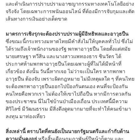
และดำเนินการปราบปรามอาชญากรรมทางเทคโนโลยีอย่าง
จริงจัง โดยเฉพาะการพนันออนไลน์ ที่ต้องมีการจับกุมและตัด
เส้นทางการเงินอย่างเด็ดขาด
มาตรการเชิงรุกจะต้องปราบปรามผู้มีอิทธิพลและอาวุธปืน
ซึ่งขณะนี้กระทรวงมหาดไทยมีคำสั่งไม่ให้บุคคลทั่วไป ซึ่งไม่
ได้รวมถึงเจ้าพนักงานของรัฐ พกพาอาวุธปืน โดยตั้งแต่สมัย
นายเศรษฐา ทวีสิน และนางสาวแพทองธาร ชินวัตร ได้
ประกาศห้ามพกพาอาวุธปืนโดยเฉพาะผู้ที่ไม่ได้มีหน้าที่
เกี่ยวข้อง ดังนั้น วันนี้หากเจอ ไม่ว่าจะเป็นใคร หากพกพา
อาวุธปืน ต้องจับ เพราะผิดกฎหมาย ไม่มีเหตุผลใด ๆ ที่คนไทย
จะต้องพกพาอาวุธปืนออกไปป้องกันตนเอง คนที่จะป้องกัน
คนไทยคือพวกเรา ไม่ต้องให้เขาไปถือปืน หากมีการดวลกัน
ของประชาชน นี่ไม่ใช่บ้านป่าเมืองเถื่อน ประเทศนี้มีความ
ศิวิไลซ์ มีวัฒนธรรม มีสิ่งดึงดูดมากมายที่จะทำให้คนเข้ามา
ลงทุน มาท่องเที่ยว
สิ่งเหล่านี้ ตราบใดที่ตนยังเป็นนายกรัฐมนตรีและกำกับด้าน
ความมั่นคงอยู่
หรือสิ้นเดือนกุมภาพันธ์ปีหน้าก็ตาม และ