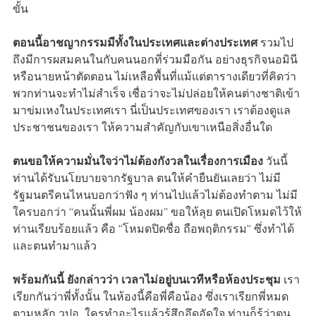
ขั้น
ตอนนี้อาชญากรรมมีทั้งในประเทศและต่างประเทศ
รวมไป
ถึงมีการผสมคนในกับคนนอกที่ร่วมมือกัน อย่างธุรกิจนอมินี
หรือนายหน้าตัดตอน ไม่เหลือพื้นที่แม้แต่ตารางเดียวที่คิดว่า
พวกท่านจะทำไม่สำเร็จ เชื่อว่าจะไม่ปล่อยให้คนต่างชาติเข้า
มาข่มเหงในประเทศเรา นี่เป็นประเทศของเรา เราต้องดูแล
ประชาชนของเรา ให้ความสำคัญกับเขาเหนือสิ่งอื่นใด
ตนขอให้ความมั่นใจว่าไม่ต้องกังวลในเรื่องการเมือง
วันนี้
ท่านได้รับนโยบายจากรัฐบาล ตนให้คำยืนยันเลยว่า ไม่มี
รัฐมนตรีคนไหนบอกว่าฟัง ๆ ท่านไปแล้วไม่ต้องทำตาม ไม่มี
ใครบอกว่า “คนนั้นพี่ผม น้องผม” ขอให้ลุย ตนเปิดโหมดไว้ให้
ท่านเรียบร้อยแล้ว คือ “โหมดปิดชื่อ ถือพฤติกรรม” ซึ่งทำได้
และตนทำมาแล้ว
พร้อมกันนี้ ยังกล่าวว่า เวลาไม่อยู่บนเวทีหรือห้องประชุม
เรา
เรียกกันว่าพี่ทั้งนั้น ในห้องนี้คือพี่คือน้อง ซึ่งเราเรียกพี่หมด
ตามหลัก วปอ. ใครทำอะไรแล้วรู้สึกอึดอัดใจ ท่านก็รู้ว่าตน