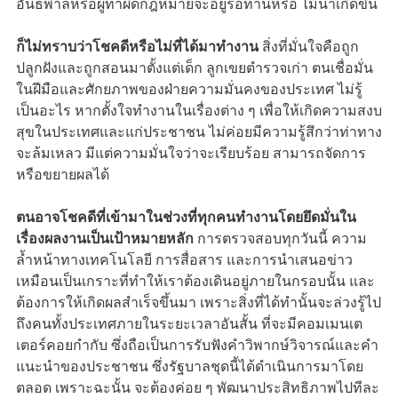
อันธพาลหรือผู้ทำผิดกฎหมายจะอยู่รอท่านหรือ ไม่น่าเกิดขึ้น
ก็ไม่ทราบว่าโชคดีหรือไม่ที่ได้มาทำงาน
สิ่งที่มั่นใจคือถูก
ปลูกฝังและถูกสอนมาตั้งแต่เด็ก ลูกเขยตำรวจเก่า ตนเชื่อมั่น
ในฝีมือและศักยภาพของฝ่ายความมั่นคงของประเทศ ไม่รู้
เป็นอะไร หากตั้งใจทำงานในเรื่องต่าง ๆ เพื่อให้เกิดความสงบ
สุขในประเทศและแก่ประชาชน ไม่ค่อยมีความรู้สึกว่าท่าทาง
จะล้มเหลว มีแต่ความมั่นใจว่าจะเรียบร้อย สามารถจัดการ
หรือขยายผลได้
ตนอาจโชคดีที่เข้ามาในช่วงที่ทุกคนทำงานโดยยึดมั่นใน
เรื่องผลงานเป็นเป้าหมายหลัก
การตรวจสอบทุกวันนี้ ความ
ล้ำหน้าทางเทคโนโลยี การสื่อสาร และการนำเสนอข่าว
เหมือนเป็นเกราะที่ทำให้เราต้องเดินอยู่ภายในกรอบนั้น และ
ต้องการให้เกิดผลสำเร็จขึ้นมา เพราะสิ่งที่ได้ทำนั้นจะล่วงรู้ไป
ถึงคนทั้งประเทศภายในระยะเวลาอันสั้น ที่จะมีคอมเมนเต
เตอร์คอยกำกับ ซึ่งถือเป็นการรับฟังคำวิพากษ์วิจารณ์และคำ
แนะนำของประชาชน ซึ่งรัฐบาลชุดนี้ได้ดำเนินการมาโดย
ตลอด เพราะฉะนั้น จะต้องค่อย ๆ พัฒนาประสิทธิภาพไปทีละ