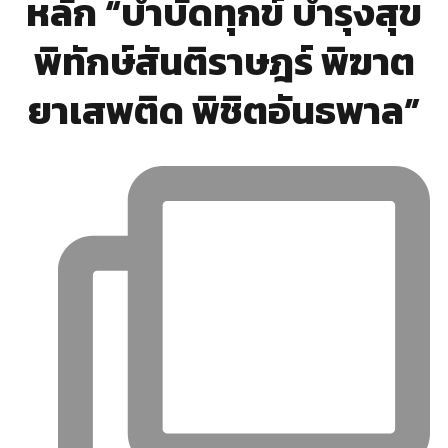
หลัก “บำบัดทุกข์ บำรุงสุข
พิทักษ์สันติราษฎร์ พิฆาต
ยาเสพติด พิชิตอันธพาล”