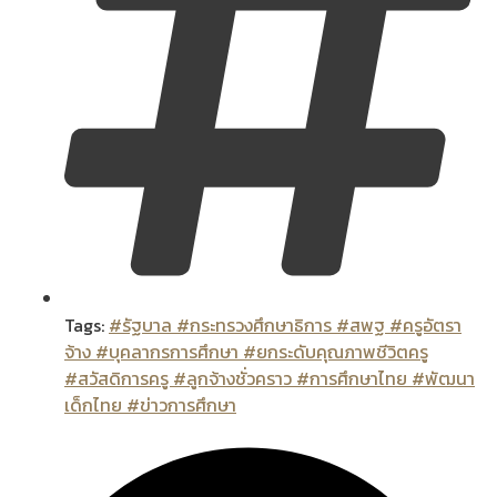
Tags:
#รัฐบาล #กระทรวงศึกษาธิการ #สพฐ #ครูอัตรา
จ้าง #บุคลากรการศึกษา #ยกระดับคุณภาพชีวิตครู
#สวัสดิการครู #ลูกจ้างชั่วคราว #การศึกษาไทย #พัฒนา
เด็กไทย #ข่าวการศึกษา