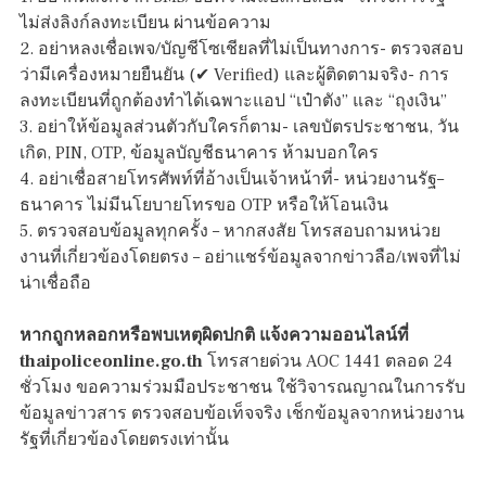
ไม่ส่งลิงก์ลงทะเบียน ผ่านข้อความ
2. อย่าหลงเชื่อเพจ/บัญชีโซเชียลที่ไม่เป็นทางการ- ตรวจสอบ
ว่ามีเครื่องหมายยืนยัน (✔ Verified) และผู้ติดตามจริง- การ
ลงทะเบียนที่ถูกต้องทำได้เฉพาะแอป “เป๋าตัง” และ “ถุงเงิน”
3. อย่าให้ข้อมูลส่วนตัวกับใครก็ตาม- เลขบัตรประชาชน, วัน
เกิด, PIN, OTP, ข้อมูลบัญชีธนาคาร ห้ามบอกใคร
4. อย่าเชื่อสายโทรศัพท์ที่อ้างเป็นเจ้าหน้าที่- หน่วยงานรัฐ–
ธนาคาร ไม่มีนโยบายโทรขอ OTP หรือให้โอนเงิน
5. ตรวจสอบข้อมูลทุกครั้ง – หากสงสัย โทรสอบถามหน่วย
งานที่เกี่ยวข้องโดยตรง – อย่าแชร์ข้อมูลจากข่าวลือ/เพจที่ไม่
น่าเชื่อถือ
หากถูกหลอกหรือพบเหตุผิดปกติ แจ้งความออนไลน์ที่
thaipoliceonline.go.th
โทรสายด่วน AOC 1441 ตลอด 24
ชั่วโมง ขอความร่วมมือประชาชน ใช้วิจารณญาณในการรับ
ข้อมูลข่าวสาร ตรวจสอบข้อเท็จจริง เช็กข้อมูลจากหน่วยงาน
รัฐที่เกี่ยวข้องโดยตรงเท่านั้น