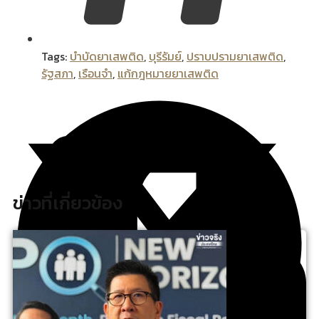
Tags:
บำบัดยาเสพติด
,
บุรีรัมย์
,
ปราบปรามยาเสพติด
,
รัฐสภา
,
เรือนจำ
,
แก้กฎหมายยาเสพติด
ข่าวที่เกี่ยวข้อง