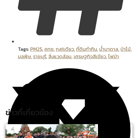
Tags:
PM25
,
คทช
,
ทส1เดียว
,
ที่ดินทำกิน
,
น้ำบาดาล
,
ป่าไม้
,
มลพิษ
,
ราชบุรี
,
สิ่งแวดล้อม
,
เศรษฐกิจสีเขียว
,
ไฟป่า
ข่าวที่เกี่ยวข้อง