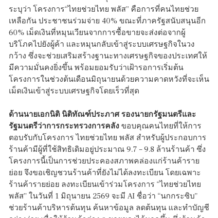
ระบุว่า โครงการ“ไทยช่วยไทย พลัส” คือการที่คนไทยช่วย
เหลือกัน ประชาชนร่วมจ่าย 40% ขณะที่ภาครัฐสนับสนุนอีก
60% เม็ดเงินที่หมุนเวียนจากการซื้อขายจะส่งต่อจากผู้
บริโภคไปยังผู้ค้า และหมุนกลับเข้าสู่ระบบเศรษฐกิจในวง
กว้าง ซึ่งจะช่วยเสริมสร้างฐานะทางเศรษฐกิจของประเทศให้
มีความมั่นคงยิ่งขึ้น พร้อมยอมรับว่าเฝ้ารอการเริ่มต้น
โครงการในช่วงต้นเดือนมิถุนายนด้วยความคาดหวังที่จะเห็น
เม็ดเงินเข้าสู่ระบบเศรษฐกิจโดยเร็วที่สุด
ด้านนายเอกนิติ นิติทัณฑ์ประภาศ รองนายกรัฐมนตรีและ
รัฐมนตรีว่าการกระทรวงการคลัง
ขอบคุณคนไทยที่ให้การ
ตอบรับกับโครงการ ไทยช่วยไทย พลัส สำหรับผู้ประกอบการ
ร้านค้ามีผู้ที่ใช้สิทธิเดิมอยู่ประมาณ 9.7 – 9.8 ล้านร้านค้า ซึ่ง
โครงการนี้เป็นการช่วยประคองสภาพคล่องแก่ร้านค้าราย
ย่อย จึงขอเชิญชวนร้านค้าที่ยังไม่ได้ลงทะเบียน โดยเฉพาะ
ร้านค้ารายย่อย ลงทะเบียนเข้าร่วมโครงการ “ไทยช่วยไทย
พลัส” ในวันที่ 1 มิถุนายน 2569 จะมี AI ชื่อว่า “นกกระซิบ”
ช่วยร้านค้าบริหารต้นทุน ค้นหาข้อมูล ลดต้นทุน และทำบัญชี