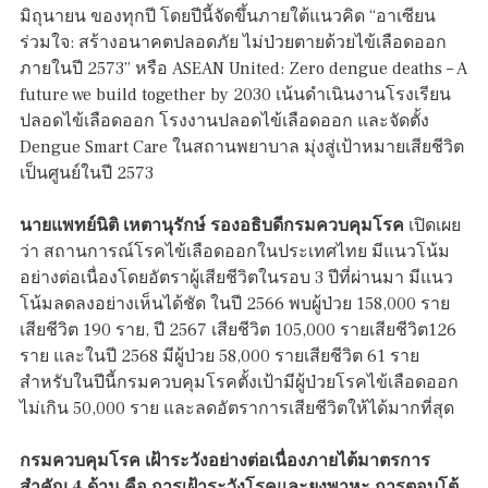
มิถุนายน ของทุกปี โดยปีนี้จัดขึ้นภายใต้แนวคิด “อาเซียน
ร่วมใจ: สร้างอนาคตปลอดภัย ไม่ป่วยตายด้วยไข้เลือดออก
ภายในปี 2573” หรือ ASEAN United: Zero dengue deaths – A
future we build together by 2030 เน้นดำเนินงานโรงเรียน
ปลอดไข้เลือดออก โรงงานปลอดไข้เลือดออก และจัดตั้ง
Dengue Smart Care ในสถานพยาบาล มุ่งสู่เป้าหมายเสียชีวิต
เป็นศูนย์ในปี 2573
นายแพทย์นิติ เหตานุรักษ์ รองอธิบดีกรมควบคุมโรค
เปิดเผย
ว่า สถานการณ์โรคไข้เลือดออกในประเทศไทย มีแนวโน้ม
อย่างต่อเนื่องโดยอัตราผู้เสียชีวิตในรอบ 3 ปีที่ผ่านมา มีแนว
โน้มลดลงอย่างเห็นได้ชัด ในปี 2566 พบผู้ป่วย 158,000 ราย
เสียชีวิต 190 ราย, ปี 2567 เสียชีวิต 105,000 รายเสียชีวิต126
ราย และในปี 2568 มีผู้ป่วย 58,000 รายเสียชีวิต 61 ราย
สำหรับในปีนี้กรมควบคุมโรคตั้งเป้ามีผู้ป่วยโรคไข้เลือดออก
ไม่เกิน 50,000 ราย และลดอัตราการเสียชีวิตให้ได้มากที่สุด
กรมควบคุมโรค เฝ้าระวังอย่างต่อเนื่องภายไต้มาตรการ
สำคัญ 4 ด้าน
คือ
การเฝ้าระวังโรคและยุงพาหะ การตอบโต้