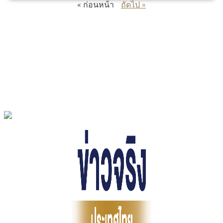
« ก่อนหน้า
ถัดไป »