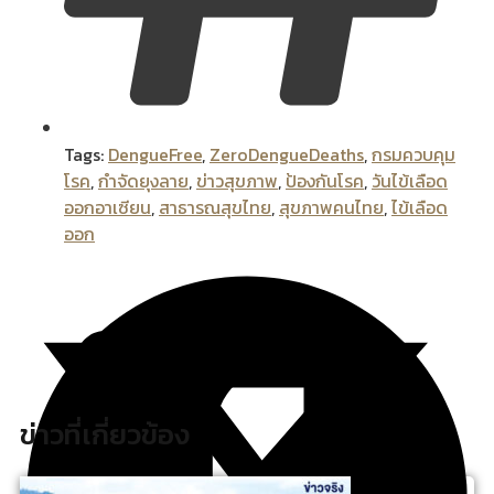
Tags:
DengueFree
,
ZeroDengueDeaths
,
กรมควบคุม
โรค
,
กำจัดยุงลาย
,
ข่าวสุขภาพ
,
ป้องกันโรค
,
วันไข้เลือด
ออกอาเซียน
,
สาธารณสุขไทย
,
สุขภาพคนไทย
,
ไข้เลือด
ออก
ข่าวที่เกี่ยวข้อง