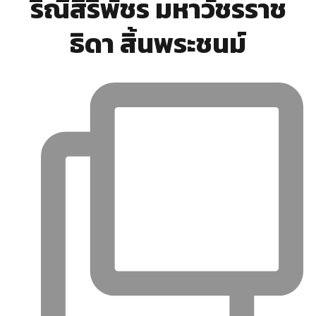
ริณีสิริพัชร มหาวัชรราช
ธิดา สิ้นพระชนม์