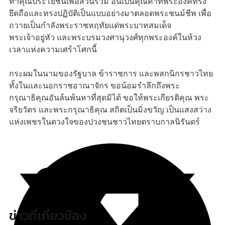
ทำคุณประโยชน์เพื่อส่วนรวม อันเป็นคุณค่าที่พระองค์ทรง
ยึดถือและทรงปฏิบัติเป็นแบบอย่างมาตลอดพระชนม์ชีพ เพื่อ
ถวายเป็นกำลังพระราชหฤทัยแด่พระบาทสมเด็จ
พระเจ้าอยู่หัว และพระบรมวงศานุวงศ์ทุกพระองค์ในห้วง
เวลาแห่งความเศร้าโศกนี้
กระผมในนามของรัฐบาล ข้าราชการ และพสกนิกรชาวไทย
ทั้งในและนอกราชอาณาจักร ขอน้อมรำลึกถึงพระ
กรุณาธิคุณอันล้นพ้นหาที่สุดมิได้ ขอให้พระเกียรติคุณ พระ
จริยวัตร และพระกรุณาธิคุณ สถิตเป็นมิ่งขวัญ เป็นแสงสว่าง
แห่งเพชรในดวงใจของปวงชนชาวไทยตราบกาลนิรันดร์
ข่าวที่เกี่ยวข้อง