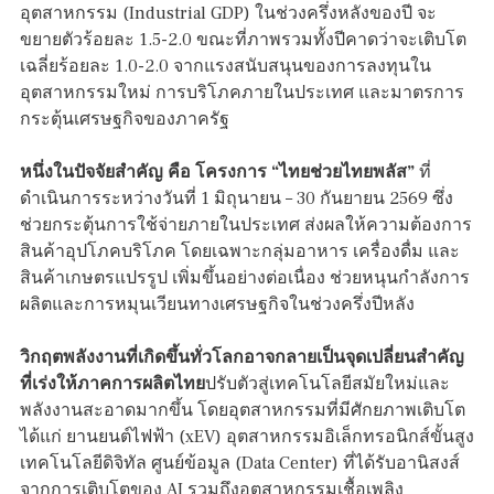
อุตสาหกรรม (Industrial GDP) ในช่วงครึ่งหลังของปี จะ
ขยายตัวร้อยละ 1.5-2.0 ขณะที่ภาพรวมทั้งปีคาดว่าจะเติบโต
เฉลี่ยร้อยละ 1.0-2.0 จากแรงสนับสนุนของการลงทุนใน
อุตสาหกรรมใหม่ การบริโภคภายในประเทศ และมาตรการ
กระตุ้นเศรษฐกิจของภาครัฐ
หนึ่งในปัจจัยสำคัญ คือ โครงการ “ไทยช่วยไทยพลัส”
ที่
ดำเนินการระหว่างวันที่ 1 มิถุนายน – 30 กันยายน 2569 ซึ่ง
ช่วยกระตุ้นการใช้จ่ายภายในประเทศ ส่งผลให้ความต้องการ
สินค้าอุปโภคบริโภค โดยเฉพาะกลุ่มอาหาร เครื่องดื่ม และ
สินค้าเกษตรแปรรูป เพิ่มขึ้นอย่างต่อเนื่อง ช่วยหนุนกำลังการ
ผลิตและการหมุนเวียนทางเศรษฐกิจในช่วงครึ่งปีหลัง
วิกฤตพลังงานที่เกิดขึ้นทั่วโลกอาจกลายเป็นจุดเปลี่ยนสำคัญ
ที่เร่งให้ภาคการผลิตไทย
ปรับตัวสู่เทคโนโลยีสมัยใหม่และ
พลังงานสะอาดมากขึ้น โดยอุตสาหกรรมที่มีศักยภาพเติบโต
ได้แก่ ยานยนต์ไฟฟ้า (xEV) อุตสาหกรรมอิเล็กทรอนิกส์ขั้นสูง
เทคโนโลยีดิจิทัล ศูนย์ข้อมูล (Data Center) ที่ได้รับอานิสงส์
จากการเติบโตของ AI รวมถึงอุตสาหกรรมเชื้อเพลิง