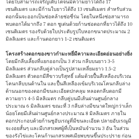
โดยใบสามารถเจริญเติบโตจนมีความยาวได้ถึง 17
เซนติเมตร และมีก้านใบยาวได้ถึง 13 เซนติเมตร สำหรับส่วน
ดอกนั้นจะออกเป็นช่อคล้ายช่อซี่ร่ม โดยในหนึ่งช่อสามารถ
พบดอกได้มากถึง 7 ดอก ชูเด่นด้วยก้านช่อดอกที่ยาวได้ถึง 10
เซนติเมตร รองรับด้วยใบประดับรูปใบหอกขนาดประมาณ 2
มิลลิเมตร และก้านดอกยาว 1–2 เซนติเมตร
โครงสร้างดอกของขาวกำมะหยี่มีความละเอียดอ่อนอย่างยิ่ง
โดยมีกลีบเลี้ยงที่แยกออกเป็น 3 ส่วน กลีบบนยาว 3–5
มิลลิเมตร ส่วนกลีบคู่ล่างเป็นรูปสามเหลี่ยมยาว 1.5–2
มิลลิเมตร ตัวดอกมีสีขาวบริสุทธิ์ แต้มด้วยปื้นสีเหลืองบริเวณ
โคนกลีบบนด้านใน และปื้นสีเหลืองเข้มบริเวณโคนกลีบล่าง
ด้านนอกของดอกมีขนละเอียดปกคลุม หลอดกลีบดอกมี
ความยาว 4–5 มิลลิเมตร กลีบคู่บนมีเส้นผ่านศูนย์กลาง
ประมาณ 6 มิลลิเมตร ขณะที่ 3 กลีบล่างมีขนาดใหญ่กว่าเล็ก
น้อยโดยมีเส้นผ่านศูนย์กลางประมาณ 8 มิลลิเมตร ภายใน
ดอกประกอบด้วยก้านชูอับเรณูที่มีขนละเอียด ปลายอับเรณูมี
จะงอยสั้นๆ และมีเกสรเพศผู้ที่เป็นหมันจำนวน 3 อัน ในส่วน
ของรังไข่และโคนก้านเกสรเพศเมียพบขนขึ้นประปราย ก่อน