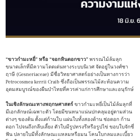
“ขาวกำมะหยี่” หรือ “จอกหินดอกขาว”
พรรณไม้ล้มลุก
ขนาดเล็กที่มีความโดดเด่นทางระบบนิเวศ จัดอยู่ในวงศ์ชา
ฤาษี (Gesneriaceae) มีชื่อวิทยาศาสตร์อย่างเป็นทางการว่า
Petrocosmea kerrii Craib ซึ่งถือเป็นพรรณไม้สะท้อนความ
อุดมสมบูรณ์ของผืนป่าไทยที่ควรค่าแก่การศึกษาและอนุรักษ์
ในเชิงลักษณะทางพฤกษศาสตร์
ขาวกำมะหยี่เป็นไม้ล้มลุกที่
มีเอกลักษณ์เฉพาะตัว โดยมีขนหนาแน่นปกคลุมอยู่ตามส่วน
ต่างๆ ของต้น ตั้งแต่ก้านใบ แผ่นใบทั้งสองด้าน ช่อดอก ก้าน
ดอก ไปจนถึงกลีบเลี้ยง ตัวใบมีรูปทรงรีหรือรูปไข่ ขอบใบจักซี่
ฟัน ปลายใบมีทั้งลักษณะแหลมหรือมน โคนใบกลมและเบี้ยว