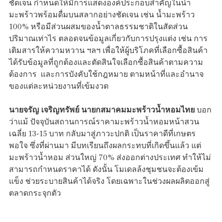
ชัดเจน กำหนดให้มีการแสดงองค์ประกอบสำคัญในน้ำ
มะพร้าวพร้อมดื่มบนสลากอย่างชัดเจน เช่น น้ำมะพร้าว
100% หรือมีส่วนผสมของน้ำตาลธรรมชาติในสัดส่วน
ปริมาณเท่าไร ตลอดจนข้อมูลเกี่ยวกับการปรุงแต่ง เช่น การ
เติมสารให้ความหวาน ฯลฯ เพื่อให้ผู้บริโภคที่เลือกซื้อสินค้า
ได้รับข้อมูลที่ถูกต้องและตัดสินใจเลือกซื้อสินค้าตามความ
ต้องการ และการบังคับใช้กฎหมาย ตามหน้าที่และอำนาจ
ของแต่ละหน่วยงานที่เข้มงวด
นายจรัญ เจริญทรัพย์ นายกสมาคมมะพร้าวน้ำหอมไทย
บอก
ว่าแม้ ปัจจุบันสถานการณ์ราคามะพร้าวน้ำหอมหน้าสวน
เฉลี่ย 13-15 บาท กลับมาสู่ภาวะปกติ เป็นราคาดีที่เกษตร
พอใจ ซึ่งที่ผ่านมา มีบทเรียนถึงผลกระทบที่เกิดขึ้นแล้ว แต่
มะพร้าวน้ำหอม ส่วนใหญ่ 70% ส่งออกต่างประเทศ ทำให้ไม่
สามารถกำหนดราคาได้ ดังนั้น โมเดลล้งชุมชนจะต้องเข้ม
แข็ง ช่วยระบายสินค้าได้จริง โดยเฉพาะในช่วงผลผลิตออกสู่
ตลาดกระจุกตัว