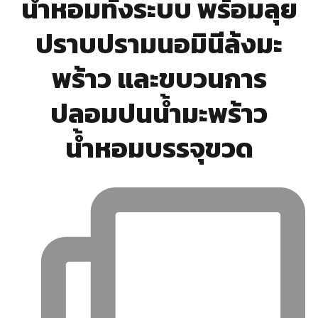
น้ำหอมทั้งระบบ พร้อมลุย
ปราบปรามนอมินีล้งมะ
พร้าว และขบวนการ
ปลอมปนน้ำมะพร้าว
น้ำหอมบรรจุขวด