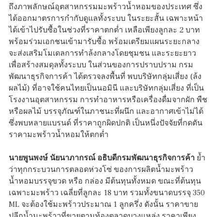
ถึงภาพลักษณ์อุตสาหกรรมมะพร้าวน้ำหอมของประเทศ ซึ่ง
ได้ออกมาตรการกำกับดูแลทั้งระบบ ในระยะสั้น เฉพาะหน้า
ได้เข้าไปรับซื้อในช่วงที่ราคาตกต่ำ เหลือเพียงลูกละ 2 บาท
พร้อมร่วมเอกชนเข้ามารับซื้อ พร้อมเตรียมแผนระยะกลาง
จะส่งเสริมโมเดลการทำล้งกลางโดยชุมชน และระยะยาว
เพื่อสร้างสมดุลทั้งระบบ ในส่วนของการปราบปราม กรม
พัฒนาธุรกิจการค้า ได้ตรวจลงพื้นที่ พบบริษัทกลุ่มเสี่ยง (ล้ง
ผลไม้) ที่อาจใช้คนไทยเป็นนอมินี และบริษัทกลุ่มเสี่ยง ที่เป็น
โรงงานอุตสาหกรรม การทำอาหารหรือเครื่องดื่มจากผัก พืช
หรือผลไม้ บรรจุภัณฑ์ในภาชนะที่ผนึก และอากาศเข้าไม่ได้
ซึ่งพบหลายแบรนด์ ที่ราคาถูกผิดปกติ เป็นหนึ่งปัจจัยที่กดดัน
ราคามะพร้าวน้ำหอมให้ตกต่ำ
นายพูนพงษ์ นัยนาภากรณ์ อธิบดีกรมพัฒนาธุรกิจการค้า
ย้ำ
ว่าทุกกระบวนการตลอดห่วงโซ่ ของการผลิตน้ำมะพร้าว
น้ำหอมบรรจุขวด หรือ กล่อง มีต้นทุนทั้งหมด ขณะที่ต้นทุน
เฉพาะมะพร้าว เฉลี่ยที่ลูกละ 18 บาท รวมทั้งขนาดบรรจุ 350
ML จะต้องใช้มะพร้าวประมาณ 1 ลูกครึ่ง ดังนั้น ราคาขาย
ปลีกน้ำมะพร้าวที่ขายตามท้องตลาดบางแหล่ง ราคาเพียง