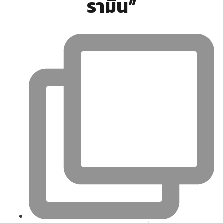
รามีน”