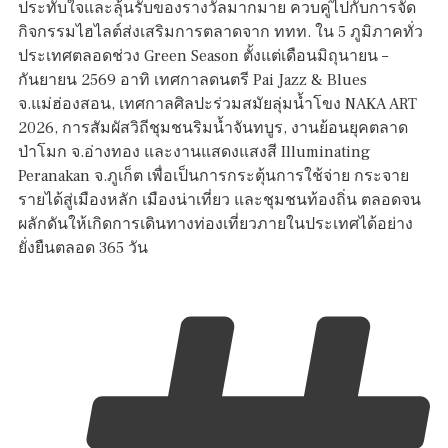
ประทับใจและลุ้นรับของรางวัลมากมาย ควบคู่ไปกับการจัด
กิจกรรมไฮไลต์ส่งเสริมการตลาดจาก ททท. ใน 5 ภูมิภาคทั่ว
ประเทศตลอดช่วง Green Season ตั้งแต่เดือนมิถุนายน –
กันยายน 2569 อาทิ เทศกาลดนตรี Pai Jazz & Blues
จ.แม่ฮ่องสอน, เทศกาลศิลปะร่วมสมัยลุ่มน้ำโขง NAKA ART
2026, การสัมผัสวิถีชุมชนริมน้ำจันทบูร, งานย้อนยุคตลาด
ป่าโมก จ.อ่างทอง และงานแสดงแสงสี Illuminating
Peranakan จ.ภูเก็ต เพื่อเป็นการกระตุ้นการใช้จ่าย กระจาย
รายได้สู่เมืองหลัก เมืองน่าเที่ยว และชุมชนท้องถิ่น ตลอดจน
ผลักดันให้เกิดการเดินทางท่องเที่ยวภายในประเทศได้อย่าง
ยั่งยืนตลอด 365 วัน