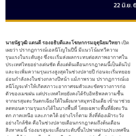
นายนัฐวุฒิ แดนดี รองอธิบดีและโฆษกกรมอุตุนิยมวิทยา
เปิด
เผยว่า ปรากฏการณ์เอลนีโญในปีนี้ มีแนวโน้มทวีความ
รุนแรงในระดับสูง ซึ่งจะเริ่มส่งผลกระทบต่อสภาพอากาศใน
ประเทศไทยอย่างเด่นชัด ตั้งแต่ต้นเดือนกรกฎาคมนี้เป็นต้นไป
และจะเพิ่มความรุนแรงสูงสุดในช่วงปลายปี ก่อนจะเริ่มทยอย
อ่อนกำลังลงในช่วงกลางปีหน้า แม้ภาพรวม ปรากฏการณ์เอ
ลนีโญจะทำให้เกิดสภาวะอากาศจมตัวและขัดขวางการก่อ
ตัวของเมฆฝน แต่ประเทศไทยยังคงได้รับอิทธิพลความชื้น
จากมรสุมตะวันตกเฉียงใต้ในฝั่งมหาสมุทรอินเดีย เข้ามาช่วย
ลดทอนความรุนแรงได้ในบางพื้นที่ โดยเฉพาะพื้นที่ฝั่งตะวัน
ตก ภาคเหนือ และภาคใต้ อย่างไรก็ตาม สิ่งที่ต้องเฝ้าระวัง
อย่างใกล้ชิด คือในช่วงปลายเดือนกรกฎาคมถึงต้นเดือน
สิงหาคมนี้ ร่องมรสุมจะเลื่อนระดับขึ้นไปพาดผ่านประเทศจีน