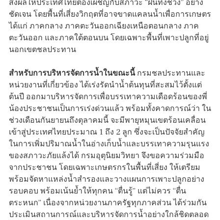
ส่งผลให้ประเทศไทยต้องเผชิญกับสภาวะ “ฝนทิ้งช่วง” อย่าง
ชัดเจน โดยพื้นที่เสี่ยงวิกฤตที่อาจขาดแคลนน้ำเพื่อการเกษตร
ได้แก่ ภาคกลาง ภาคตะวันออกเฉียงเหนือตอนกลาง ภาค
ตะวันออก และภาคใต้ตอนบน โดยเฉพาะพื้นที่เพาะปลูกที่อยู่
นอกเขตชลประทาน
สำหรับการบริหารจัดการน้ำในขณะนี้
กรมชลประทานและ
หน่วยงานที่เกี่ยวข้อง ได้เร่งรัดนำน้ำต้นทุนที่สะสมไว้ตั้งแต่
ต้นปี ออกมาบริหารจัดการเพื่อบรรเทาความเดือดร้อนของพี่
น้องประชาชนเป็นการเร่งด่วนแล้ว พร้อมทั้งคาดการณ์ว่า ใน
ช่วงเดือนกันยายนถึงตุลาคมนี้ จะมีพายุหมุนเขตร้อนเคลื่อน
เข้าสู่ประเทศไทยประมาณ 1 ถึง 2 ลูก ซึ่งจะเป็นปัจจัยสำคัญ
ในการเพิ่มปริมาณน้ำในอ่างเก็บน้ำและบรรเทาความรุนแรง
ของสภาวะภัยแล้งได้ กรมอุตุนิยมวิทยา จึงขอความร่วมมือ
จากประชาชน โดยเฉพาะเกษตรกรในพื้นที่เสี่ยง ให้เตรียม
พร้อมจัดหาแหล่งน้ำสำรองและวางแผนการเพาะปลูกอย่าง
รอบคอบ พร้อมเน้นย้ำให้ทุกคน “ตื่นรู้” แต่ไม่ควร “ตื่น
ตระหนก” เนื่องจากหน่วยงานภาครัฐทุกภาคส่วน ได้ร่วมกัน
ประเมินสถานการณ์และบริหารจัดการน้ำอย่างใกล้ชิดตลอด