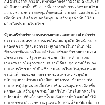
กับ มทร.อีสาน ภายใต้บันทึกข้อตกลงความร่วมมือ (MOU) ที่
ดำเนินการมาตั้งแต่ปี 2557 ที่มุ่งยกระดับการผลิตหม่อนไหม
อย่างครบวงจร ครอบคลุมตั้งแต่ต้นน้ำ กลางน้ำและปลายน้ำ
เพื่อเพิ่มประสิทธิภาพ ลดต้นทุนและสร้างมูลค่าเพิ่มให้กับ
ผลิตภัณฑ์หม่อนไหมไทย
รัฐมนตรีช่วยว่าการกระทรวงเกษตรและสหกรณ์ กล่าวว่า
กระทรวงเกษตรฯ โดยกรมหม่อนไหม มุ่งมั่นเดินหน้าขยาย
ผลองค์ความรู้และนวัตกรรมสู่เกษตรกรในทุกพื้นที่ เพื่อ
พัฒนาอาชีพหม่อนไหมสมัยใหม่ สร้างเครือข่ายความร่วม
มือระหว่างภาครัฐ ภาคเอกชน สถาบันการศึกษา และ
เกษตรกร นำไปสู่การยกระดับรายได้และคุณภาพชีวิตของ
เกษตรกรไทยอย่างยั่งยืน ซึ่งกรมหม่อนไหม ในฐานะหน่วย
งานต้นน้ำ ของอุตสาหกรรมหม่อนไหมไทย จึงมุ่งมั่น
สนับสนุนการนำเทคโนโลยีและนวัตกรรมเข้ามาส่งเสริม
เกษตรกรผู้ปลูกหม่อนเลี้ยงไหม เพื่อลดต้นทุนการผลิต เพิ่ม
ผลผลิต และสร้างมูลค่าเพิ่มให้แก่ผ้าไหมไทยในทุกห่วงโซ่
อุปทาน ตั้งแต่ต้นน้ำ กลางน้ำ จนถึงปลายน้ำ โดยเน้นย้ำให้
เกษตรกรเข้าถึงองค์ความรู้และนวัตกรรมที่ทันสมัย เพื่อก้าว