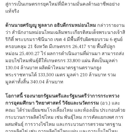
สู่การเป็นเกษตรกรยุคใหม่ที่มีความมั่นคงด้านอาชีพอย่าง
แท้จริง
ด้านนายศรัญญู พูลลาภ อธิบดีกรมหม่อนไหม
กล่าวรายงาน
ว่า สำนักงานหม่อนไหมเฉลิมพระเกียรติสมเด็จพระนางเจ้าสิ
ริกิติ์ พระบรมราชินีนาถ เขต 4 มีพื้นที่รับผิดชอบรวม 6 ศูนย์
ครอบคลุม 21 จังหวัด มีเกษตรกร 26,417 ราย พื้นที่ปลูก
หม่อน 25,400.27 ไร่ ผลการดำเนินงานที่ผ่านมา สามารถส่ง
มอบไข่ไหมพันธุ์ดีให้เกษตรกร 33,800 แผ่น คิดเป็นมูลค่า
130.04 ล้านบาท ผลิตผ้าไหมมาตรฐานตรานกยูง
พระราชทานได้ 133,500 เมตร มูลค่า 210 ล้านบาท รวม
มูลค่าทั้งสิ้น 340.04 ล้านบาท
โอกาสนี้ รองนายกรัฐมนตรีและรัฐมนตรีว่าการกระทรวง
การอุดมศึกษา วิทยาศาสตร์ วิจัยและนวัตกรรม
(อว.) และ
คณะ ได้ร่วมเยี่ยมชมโรงเลี้ยงไหม และห้องเย็น ประกอบด้วย
กระบวนการผลิตไข่ไหม เช่น พันธุ์ไหม การคัดแยกเพศ การ
ผสมพันธุ์ การวางไข่ไหม และกระบวนการตรวจมาตรฐาน
การผลิตไข่ เช่น การผลิตไข่ไหมแผ่น และการเก็บไข่ไหม