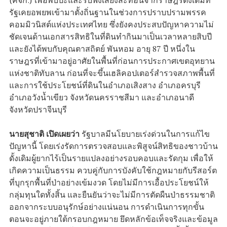
(คจก.) เพื่อพบปะและรับฟังเสียงสะท้อนจากราษฎรดั้งเดิมที่
รัฐเคยอพยพเข้ามาตั้งถิ่นฐานในช่วงการปราบปรามพรรค
คอมมิวนิสต์แห่งประเทศไทย ซึ่งยังคงประสบปัญหาความไม่
ชัดเจนด้านเอกสารสิทธิในที่ดินทำกินมาเป็นเวลาหลายสิบปี
และยังได้พบกับคุณตาสถิตย์ พันหอม อายุ 87 ปี หนึ่งใน
ราษฎรที่เข้ามาอยู่อาศัยในพื้นที่ก่อนการประกาศเขตอุทยาน
แห่งชาติทับลาน ก่อนที่จะขึ้นเฮลิคอปเตอร์สำรวจสภาพพื้นที่
และการใช้ประโยชน์ที่ดินในอำเภอเสิงสาง อำเภอครบุรี
อำเภอวังน้ำเขียว จังหวัดนครราชสีมา และอำเภอนาดี
จังหวัดปราจีนบุรี
นายสุชาติ เปิดเผยว่า
รัฐบาลมีนโยบายเร่งด่วนในการแก้ไข
ปัญหานี้ โดยเร่งรัดการตรวจสอบและพิสูจน์สิทธิของชาวบ้าน
ดั้งเดิมผู้ยากไร้เป็นรายแปลงอย่างรอบคอบและรัดกุม เพื่อให้
เกิดความเป็นธรรม ควบคู่กับการบังคับใช้กฎหมายกับรีสอร์ต
ที่บุกรุกพื้นที่ป่าอย่างเข้มงวด โดยไม่มีการเอื้อประโยชน์ให้
กลุ่มทุนใดทั้งสิ้น และยืนยันว่าจะไม่มีการตัดผืนป่าธรรมชาติ
ออกจากระบบอนุรักษ์อย่างแน่นอน การดำเนินการทุกขั้น
ตอนจะอยู่ภายใต้กรอบกฎหมาย ยึดหลักข้อเท็จจริงและข้อมูล