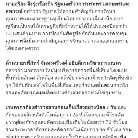
นายสุริยะ จึงรุ่งเรืองกิจ รัฐมนตรีว่าการกระทรวงเกษตรและ
สหกรณ์
กล่าวว่า รัฐบาลให้ความสำคัญกับการรักษา
คุณภาพและมาตรฐานทุเรียนไทยอย่างต่อเนื่อง เนื่องจาก
ทุเรียนเป็นผลไม้เศรษฐกิจที่สร้างรายได้ให้ประเทศปีละกว่า
1.5 แสนล้านบาท การป้องกันศัตรูพืชกักกันและการควบคุม
คุณภาพจึงมีความสำคัญต่อการรักษาตลาดส่งออกและราย
ได้ของเกษตรกร
ด้านนายรพีภัทร์ จันทรศรีวงศ์ อธิบดีกรมวิชาการเกษตร
กล่าวว่า มาตรการใหม่มุ่งบริหารจัดการพื้นที่เสี่ยง โดยแบ่ง
พื้นที่เป็นสีแดง สีเหลือง และสีเขียว พร้อมเฝ้าระวังศัตรูพืชเชิง
รุก ใช้กับดักแสงไฟในพื้นที่เสี่ยง และกำหนดขั้นตอนการกัก
รอและคัดกรองผลผลิตอย่างชัดเจนตลอดห่วงโซ่อุปทาน
เกษตรกรต้องสำรวจสวนก่อนเก็บเกี่ยวอย่างน้อย 7 วัน
และ
กักรอผลผลิตหลังตัดไม่น้อยกว่า 24 ชั่วโมง ขณะที่โรงคัด
บรรจุต้องกักรอและคัดกรองเพิ่มเติมไม่น้อยกว่า 72 ชั่วโมง
รวมระยะเวลากักรอและคัดกรองไม่น้อยกว่า 96 ชั่วโมง ก่อน
เข้าสู่การตรวจรับรองและออกใบรับรองสุขอนามัยพืช เพื่อ