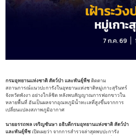
กรมอุทยานแห่งชาติ สัตว์ป่า และพันธุ์พืช
ติดตาม
สถานการณ์แนวปะการังในอุทยานแห่งชาติหมู่เกาะสุรินทร์
จังหวัดพังงา อย่างใกล้ชิด หลังพบสัญญาณการฟอกขาวใน
หลายพื้นที่ อันเป็นผลจากอุณหภูมิน้ำทะเลที่สูงขึ้นจากการ
เปลี่ยนแปลงสภาพภูมิอากาศ
นายอรรถพล เจริญชันษา อธิบดีกรมอุทยานแห่งชาติ สัตว์ป่า
และพันธุ์พืช
เปิดเผยว่า จากการสำรวจล่าสุดพบปะการัง