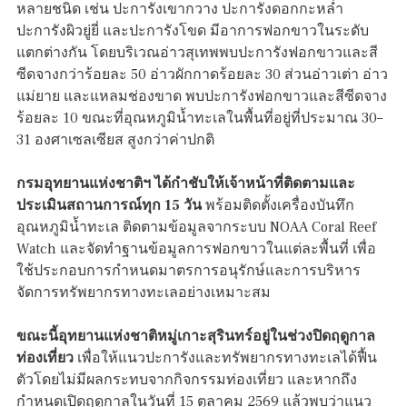
หลายชนิด เช่น ปะการังเขากวาง ปะการังดอกกะหล่ำ
ปะการังผิวยู่ยี่ และปะการังโขด มีอาการฟอกขาวในระดับ
แตกต่างกัน โดยบริเวณอ่าวสุเทพพบปะการังฟอกขาวและสี
ซีดจางกว่าร้อยละ 50 อ่าวผักกาดร้อยละ 30 ส่วนอ่าวเต่า อ่าว
แม่ยาย และแหลมช่องขาด พบปะการังฟอกขาวและสีซีดจาง
ร้อยละ 10 ขณะที่อุณหภูมิน้ำทะเลในพื้นที่อยู่ที่ประมาณ 30–
31 องศาเซลเซียส สูงกว่าค่าปกติ
กรมอุทยานแห่งชาติฯ ได้กำชับให้เจ้าหน้าที่ติดตามและ
ประเมินสถานการณ์ทุก 15 วัน
พร้อมติดตั้งเครื่องบันทึก
อุณหภูมิน้ำทะเล ติดตามข้อมูลจากระบบ NOAA Coral Reef
Watch และจัดทำฐานข้อมูลการฟอกขาวในแต่ละพื้นที่ เพื่อ
ใช้ประกอบการกำหนดมาตรการอนุรักษ์และการบริหาร
จัดการทรัพยากรทางทะเลอย่างเหมาะสม
ขณะนี้อุทยานแห่งชาติหมู่เกาะสุรินทร์อยู่ในช่วงปิดฤดูกาล
ท่องเที่ยว
เพื่อให้แนวปะการังและทรัพยากรทางทะเลได้ฟื้น
ตัวโดยไม่มีผลกระทบจากกิจกรรมท่องเที่ยว และหากถึง
กำหนดเปิดฤดูกาลในวันที่ 15 ตุลาคม 2569 แล้วพบว่าแนว