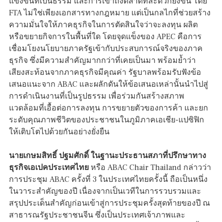
แข่งขันที่เป็นธรรม และการเข้าถึงตลาดที่สะดวกยิ่งขึ้น โดย
FTA ไม่ใช่เพียงเอกสารทางกฎหมาย แต่เป็นกลไกที่ช่วยสร้าง
ความมั่นใจให้ภาคธุรกิจในการตัดสินใจว่าจะลงทุน ผลิต
หรือขยายกิจการในพื้นที่ใด โดยจุดแข็งของ APEC คือการ
เชื่อมโยงนโยบายภาครัฐเข้ากับประสบการณ์จริงของภาค
ธุรกิจ ซึ่งมีความสำคัญมากกว่าที่เคยเป็นมา พร้อมย้ำว่า
เสียงสะท้อนจากภาคธุรกิจมีคุณค่า รัฐบาลพร้อมรับฟังข้อ
เสนอแนะจาก ABAC และผลักดันให้ข้อเสนอเหล่านั้นนำไปสู่
การดำเนินงานที่เป็นรูปธรรม เพื่อร่วมกันสร้างสภาพ
แวดล้อมที่เอื้อต่อการลงทุน การขยายตัวของการค้า และยก
ระดับคุณภาพชีวิตของประชาชนในภูมิภาคเอเชีย-แปซิฟิก
ให้เติบโตไปด้วยกันอย่างยั่งยืน
นายเกษมสิทธิ์ ปฐมศักดิ์ ในฐานะประธานสภาที่ปรึกษาทาง
ธุรกิจเอเปคประเทศไทย
หรือ ABAC Chair Thailand กล่าวว่า
การประชุม ABAC ครั้งที่ 3 ในประเทศไทยครั้งนี้ ถือเป็นหนึ่ง
ในวาระสำคัญของปี เนื่องจากเป็นเวทีในการรวบรวมและ
สรุปประเด็นสำคัญก่อนเข้าสู่การประชุมครั้งสุดท้ายของปี ณ
สาธารณรัฐประชาชนจีน ซึ่งเป็นประเทศเจ้าภาพและ