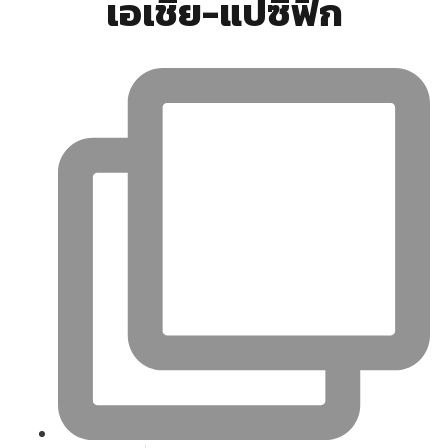
เอเชีย-แปซิฟิก