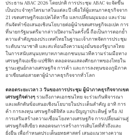
ประธาน ABAC 2026 โดยปกติ การประชุม ABAC จะจัดขึ้น
เป็นประจำทุกไตรมาสในแต่ละปี เพื่อให้ผู้แทนภาคธุรกิจจาก
21 เขตเศรษฐกิจเอเปคได้หารือ แลกเปลี่ยนมุมมอง และร่วม
กันจัดทำข้อเสนอเชิงนโยบายต่อผู้นำเขตเศรษฐกิจเอเปค การ
ที่นายกรัฐมนตรีมากล่าวเปิดงานในครั้งนี้ ถือเป็นการตอกย้ำ
ความสำคัญของประเทศไทยในฐานะเจ้าภาพจัดการประชุม
ระดับนานาชาติ และสะท้อนถึงความมุ่งมั่นของรัฐบาลไทย
ในการสนับสนุนบทบาทภาคเอกชนบนเวทีความร่วมมือทาง
เศรษฐกิจเอเชีย-แปซิฟิก ตลอดจนแสดงศักยภาพของไทยใน
ฐานะศูนย์กลางเศรษฐกิจ การค้า และการลงทุนของภูมิภาค
อาเซียนต่อสายตาผู้นำภาคธุรกิจจากทั่วโลก
ตลอดระยะเวลา 3 วันของการประชุม ผู้นำภาคธุรกิจจากเขต
เศรษฐกิจต่างๆ
รวมถึงภาคเอกชนไทย จะร่วมกันพิจารณา
และผลักดันข้อเสนอเชิงนโยบายในประเด็นสำคัญ อาทิ การ
ค้า การลงทุน เศรษฐกิจดิจิทัล และปัญญาประดิษฐ์ หรือ AI
การเสริมสร้างความเชื่อมโยงทางเศรษฐกิจ การเปลี่ยนผ่านสู่
เศรษฐกิจสีเขียว ตลอดจนการสร้างการเติบโตที่ทั่วถึงและ
ยั่งยืน เพื่อกำหนดประเด็นยุทธศาสตร์ เสนอแนวทางความ