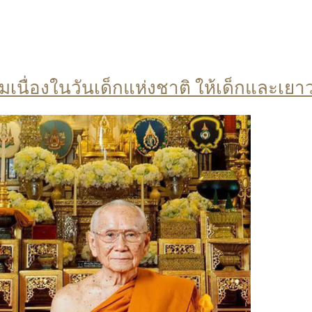
นื่องในวันเด็กแห่งชาติ ให้เด็กและเยา