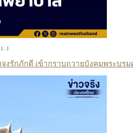
 […]
งรักภักดี เข้ากราบถวายบังคมพระบรมศ