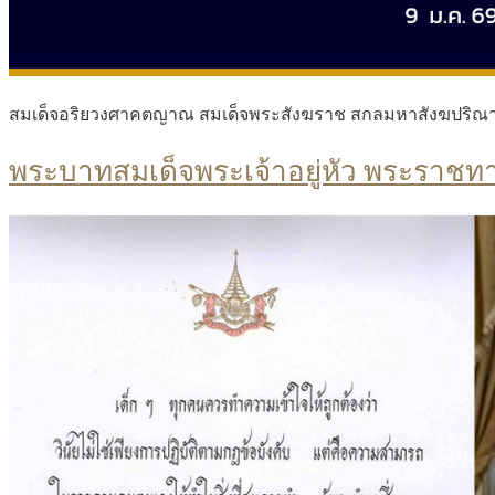
สมเด็จอริยวงศาคตญาณ สมเด็จพระสังฆราช สกลมหาสังฆปริณ
พระบาทสมเด็จพระเจ้าอยู่หัว พระราชท