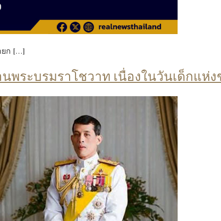
ายก […]
านพระบรมราโชวาท เนื่องในวันเด็กแห่ง