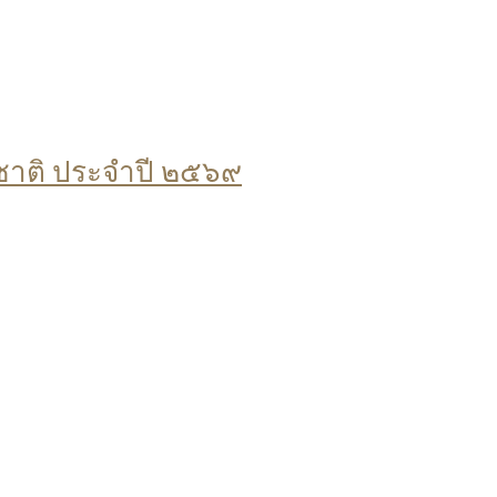
ชาติ ประจำปี ๒๕๖๙