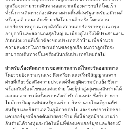
ลูกเรือจะสามารถเดินทางออกจากเมืองคาซาบได้โดยเร็ว
ทั้งนี้ การเดินทางต้องเดินทางผ่านพื้นที่สหรัฐอาหรับเอมิเรตส์
หรือยูเออี ก่อนกลับเข้ามายังโอมานอีกครั้ง โดยสถาน
เอกอัครราชทูต ณ กรุงมัสกัต สถานเอกอัครราชทูต ณ กรุง
อาบูดาบี และสถานกงสุลใหญ่ ณ เมืองดูไบ จึงได้ประสานงาน
กับหน่วยงานที่เกี่ยวข้องของประเทศเจ้าบ้าน เพื่ออำนวย
ความสะดวกในการผ่านด่านของลูกเรือ จนกว่าลูกเรือจะ
สามารถเดินทางขึ้นเครื่องบินกลับประเทศไทยต่อไป
สำหรับเรื่องพัฒนาการของสถานการณ์ในตะวันออกกลาง
โดยรวมยังความรุนแรง ตึงเครียด และเริ่มมีสัญญาณจาก
ฝ่ายที่เกี่ยวข้องถึงความประสงค์ที่จะยุติความขัดแย้ง ซึ่งมา
พร้อมกับเงื่อนไขของแต่ละฝ่าย โดยผู้นำสูงสุดของอิหร่านได้
ออกแถลงการณ์ครั้งแรกหลังเข้ารับตำแหน่ง ซึ่งย้ำว่า หาก
ไม่มีการปิดฐานทัพสหรัฐอเมริกา อิหร่านจะโจมตีฐานทัพ
สหรัฐฯ และอิสราเอลในภูมิภาคต่อไป และจะคงการปิดช่อง
แคบฮอร์มุซเพื่อกดดันฝ่ายตรงข้าม ทั้งนี้ล่าสุดมีรายงานว่า
อิหร่านได้วางทุ่นระเบิดในพื้นที่ช่องแคบฮอร์มุซ และยังคงมี