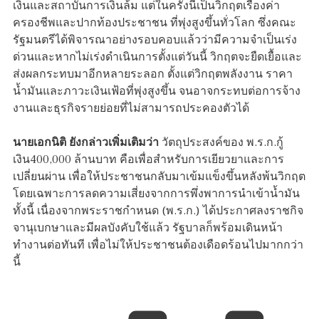
เงินและสถาบันการเงินล้ม แต่ในครั้งนี้เป็นวิกฤตเรื่องค่า
ครองชีพและปากท้องประชาชน ที่พุ่งสูงขึ้นทั่วโลก ซึ่งคณะ
รัฐมนตรีได้พิจารณาอย่างรอบคอบแล้วว่ามีความจำเป็นเร่ง
ด่วนและหากไม่เร่งดำเนินการตั้งแต่วันนี้ วิกฤตจะยืดเยื้อและ
ส่งผลกระทบมาอีกหลายระลอก ตั้งแต่วิกฤตพลังงาน ราคา
น้ำมันและภาวะเงินเฟ้อที่พุ่งสูงขึ้น จนอาจกระทบต่อการจ้าง
งานและธุรกิจรายย่อยที่ไม่สามารถประคองตัวได้
นายเอกนิติ ยังกล่าวเพิ่มเติมว่า
วัตถุประสงค์ของ พ.ร.ก.กู้
เงิน400,000 ล้านบาท คือเพื่อสำหรับการเยียวยาและการ
เปลี่ยนผ่าน เพื่อให้ประชาชนกลับมาเข้มแข็งขึ้นหลังพ้นวิกฤต
โดยเฉพาะการลดความเสี่ยงจากการพึ่งพาการนำเข้าน้ำมัน
ทั้งนี้ เนื่องจากพระราชกำหนด (พ.ร.ก.) ได้ประกาศลงราชกิจ
จานุเบกษาและมีผลบังคับใช้แล้ว รัฐบาลก็พร้อมเดินหน้า
ทำงานต่อทันที เพื่อไม่ให้ประชาชนต้องเดือดร้อนไปมากกว่า
นี้