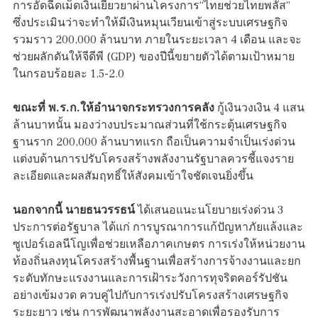
การอัดฉีดเม็ดเงินเยียวยาผ่านโครงการ“ไทยช่วยไทยพลัส”
ซึ่งประเมินว่าจะทำให้มีเงินหมุนเวียนเข้าสู่ระบบเศรษฐกิจ
รวมราว 200,000 ล้านบาท ภายในระยะเวลา 4 เดือน และจะ
ช่วยผลักดันให้จีดีพี (GDP) ของปีนี้ขยายตัวได้ตามเป้าหมาย
ในกรอบร้อยละ 1.5-2.0
ขณะที่ พ.ร.ก.ให้อำนาจกระทรวงการคลัง
กู้เงินวงเงิน 4 แสน
ล้านบาทนั้น มองว่างบประมาณส่วนที่ใช้กระตุ้นเศรษฐกิจ
ฐานราก 200,000 ล้านบาทแรก ถือเป็นความจำเป็นเร่งด่วน
แต่งบด้านการปรับโครงสร้างพลังงานรัฐบาลควรชี้แจงราย
ละเอียดและผลสัมฤทธิ์ให้สังคมเข้าใจชัดเจนยิ่งขึ้น
นอกจากนี้ นายธนวรรธน์
ได้เสนอแนะนโยบายเร่งด่วน 3
ประการต่อรัฐบาล ได้แก่ การบูรณาการแก้ปัญหาภัยแล้งและ
ซูเปอร์เอลนีโญเพื่อช่วยเหลือภาคเกษตร การเร่งให้หน่วยงาน
ท้องถิ่นลงทุนโครงสร้างพื้นฐานเพื่อสร้างการจ้างงานและยก
ระดับทักษะแรงงานและการเฝ้าระวังการทุจริตคอร์รัปชัน
อย่างเข้มงวด ควบคู่ไปกับการเร่งปรับโครงสร้างเศรษฐกิจ
ระยะยาว เช่น การพัฒนาพลังงานสะอาดเพื่อรองรับการ