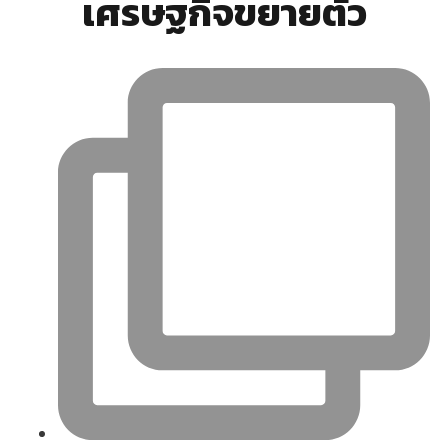
เศรษฐกิจขยายตัว