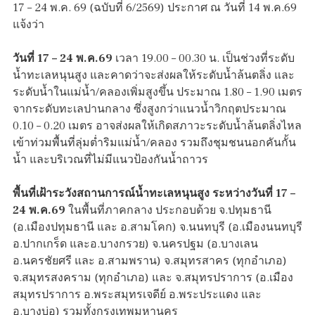
17 – 24 พ.ค. 69 (ฉบับที่ 6/2569) ประกาศ ณ วันที่ 14 พ.ค.69
แจ้งว่า
วันที่ 17 – 24 พ.ค.69
เวลา 19.00 – 00.30 น. เป็นช่วงที่ระดับ
น้ำทะเลหนุนสูง และคาดว่าจะส่งผลให้ระดับน้ำล้นตลิ่ง และ
ระดับน้ำในแม่น้ำ/คลองเพิ่มสูงขึ้น ประมาณ 1.80 – 1.90 เมตร
จากระดับทะเลปานกลาง ซึ่งสูงกว่าแนวน้ำวิกฤตประมาณ
0.10 – 0.20 เมตร อาจส่งผลให้เกิดสภาวะระดับน้ำล้นตลิ่งไหล
เข้าท่วมพื้นที่ลุ่มต่ำริมแม่น้ำ/คลอง รวมถึงชุมชนนอกคันกั้น
น้ำ และบริเวณที่ไม่มีแนวป้องกันน้ำถาวร
พื้นที่เฝ้าระวังสถานการณ์น้ำทะเลหนุนสูง ระหว่างวันที่ 17 –
24 พ.ค.69
ในพื้นที่ภาคกลาง ประกอบด้วย จ.ปทุมธานี
(อ.เมืองปทุมธานี และ อ.สามโคก) จ.นนทบุรี (อ.เมืองนนทบุรี
อ.ปากเกร็ด และอ.บางกรวย) จ.นครปฐม (อ.บางเลน
อ.นครชัยศรี และ อ.สามพราน) จ.สมุทรสาคร (ทุกอำเภอ)
จ.สมุทรสงคราม (ทุกอำเภอ) และ จ.สมุทรปราการ (อ.เมือง
สมุทรปราการ อ.พระสมุทรเจดีย์ อ.พระประแดง และ
อ.บางบ่อ) รวมทั้งกรุงเทพมหานคร