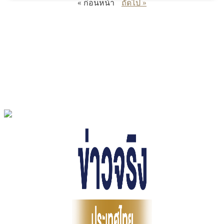
« ก่อนหน้า
ถัดไป »