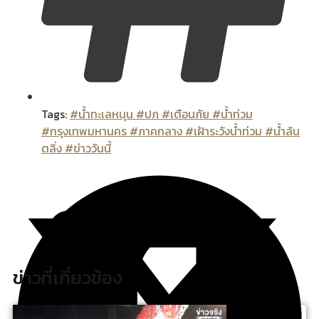
Tags:
#น้ำทะเลหนุน #ปภ #เตือนภัย #น้ำท่วม
#กรุงเทพมหานคร #ภาคกลาง #เฝ้าระวังน้ำท่วม #น้ำล้น
ตลิ่ง #ข่าววันนี้
ข่าวที่เกี่ยวข้อง