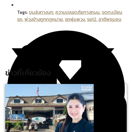
Tags:
ขนส่งทางบก
,
ความปลอดภัยทางถนน
,
จดทะเบียน
รถ
,
พ่วงข้างถูกกฎหมาย
,
รถพุ่มพวง
,
รย12
,
อาชีพชุมชน
ข่าวที่เกี่ยวข้อง