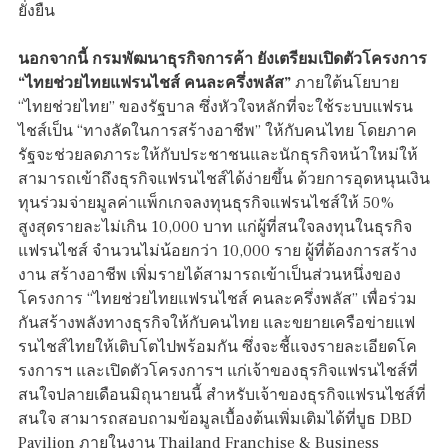
ยั่งยืน
นอกจากนี้ กรมพัฒนาธุรกิจการค้า ยังเตรียมเปิดตัวโครงการ
“ไทยช่วยไทยแฟรนไชส์ คนละครึ่งพลัส”
ภายใต้นโยบาย
“ไทยช่วยไทย” ของรัฐบาล ซึ่งหัวใจหลักที่จะใช้ระบบแฟรน
ไชส์เป็น “ทางลัดในการสร้างอาชีพ” ให้กับคนไทย โดยภาค
รัฐจะช่วยลดภาระให้กับประชาชนและนักธุรกิจหน้าใหม่ให้
สามารถเข้าถึงธุรกิจแฟรนไชส์ได้ง่ายขึ้น ด้วยการอุดหนุนเงิน
ทุนร่วมจ่ายมูลค่าแพ็กเกจลงทุนธุรกิจแฟรนไชส์ให้ 50%
สูงสุดรายละไม่เกิน 10,000 บาท แก่ผู้ที่สนใจลงทุนในธุรกิจ
แฟรนไชส์ จำนวนไม่น้อยกว่า 10,000 ราย ผู้ที่ต้องการสร้าง
งาน สร้างอาชีพ เพิ่มรายได้สามารถเข้าเป็นส่วนหนึ่งของ
โครงการ “ไทยช่วยไทยแฟรนไชส์ คนละครึ่งพลัส” เพื่อร่วม
กันสร้างพลังทางธุรกิจให้กับคนไทย และขยายเครือข่ายแฟ
รนไชส์ไทยให้เติบโตไปพร้อมกัน ซึ่งจะชี้แจงรายละเอียดโค
รงการฯ และเปิดตัวโครงการฯ แก่เจ้าของธุรกิจแฟรนไชส์ที่
สนใจปลายเดือนมิถุนายนนี้ สำหรับเจ้าของธุรกิจแฟรนไชส์ที่
สนใจ สามารถสอบถามข้อมูลเบื้องต้นเพิ่มเติมได้ที่บูธ DBD
Pavilion ภายในงาน Thailand Franchise & Business