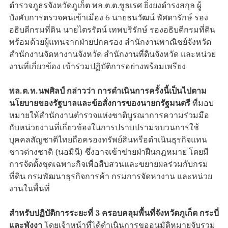
ตำรวจภูธรจังหวัดภูเก็ต พล.ต.ต.ชูธเรศ ยิ่งยงดำรงสกุล ผู้
บังคับการตรวจคนเข้าเมือง 6 นายธนวัฒน์ พัศดารักษ์ รอง
อธิบดีกรมที่ดิน นายไตรรัตน์ เทพบริรักษ์ รองอธิบดีกรมที่ดิน
พร้อมด้วยผู้แทนจากฝ่ายปกครอง สำนักงานพาณิชย์จังหวัด
สำนักงานจัดหางานจังหวัด สำนักงานที่ดินจังหวัด และหน่วย
งานที่เกี่ยวข้อง เข้าร่วมปฏิบัติการอย่างพร้อมเพรียง
พล.ต.ท.นพศิลป์ กล่าวว่า การดำเนินการครั้งนี้เป็นไปตาม
นโยบายของรัฐบาลและข้อสั่งการของนายกรัฐมนตรี
ที่มอบ
หมายให้สำนักงานตำรวจแห่งชาติบูรณาการความร่วมมือ
กับหน่วยงานที่เกี่ยวข้องในการปราบปรามขบวนการใช้
บุคคลสัญชาติไทยถือครองทรัพย์สินหรือดำเนินธุรกิจแทน
ชาวต่างชาติ (นอมินี) ซึ่งอาจเข้าข่ายฝ่าฝืนกฎหมาย โดยมี
การจัดตั้งชุดเฉพาะกิจเพื่อสืบสวนและขยายผลร่วมกับกรม
ที่ดิน กรมพัฒนาธุรกิจการค้า กรมการจัดหางาน และหน่วย
งานในพื้นที่
สำหรับปฏิบัติการระยะที่ 3 ครอบคลุมพื้นที่จังหวัดภูเก็ต กระบี่
และพังงา
โดยเจ้าหน้าที่ได้ดำเนินการขออนุมัติหมายจับรวม